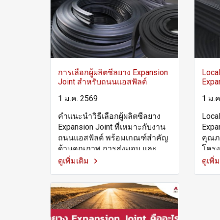
การเลือกผู้ผลิตซีลยาง Expansion
Local
Joint สำหรับถนนแอสฟัลต์
Expa
1 ม.ค. 2569
1 ม.ค
คำแนะนำวิธีเลือกผู้ผลิตซีลยาง
Local
Expansion Joint ที่เหมาะกับงาน
Expa
ถนนแอสฟัลต์ พร้อมเกณฑ์สำคัญ
คุณภ
ด้านคุณภาพ การส่งมอบ และ
โครง
บริการหลังการขาย
ดูเพิ่มเติม
ดูเพิ่