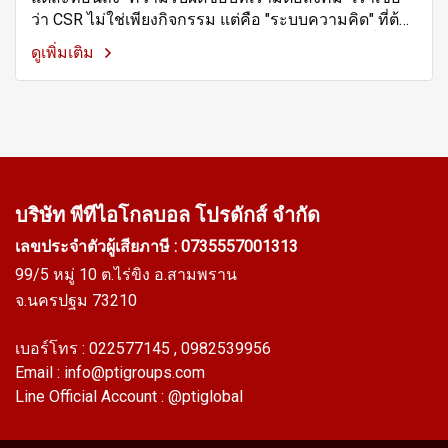
ว่า CSR ไม่ใช่เพียงกิจกรรม แต่คือ "ระบบความคิด" ที่ต้อง
อยู่ในทุกก้าวของการเติบโต และต้องสร้างผลลัพธ์ที่จับ
ดูเพิ่มเติม
ต้องได้จริง
บริษัท พีทีไอ
โกลบอล โปรดักส์ จำกัด
เลขประจำตัวผู้เสียภาษี : 0735557001313
99/5 หมู่ 10 ต.ไร่ขิง อ.สามพราน
จ.นครปฐม 73210
เบอร์โทร :
022577145
, 0982539956
Email :
info@ptigroups.com
Line Official Account :
@ptiglobal