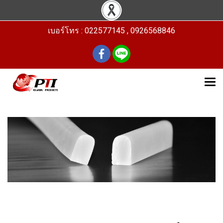
เบอร์โทร : 022577145 , 0926568846