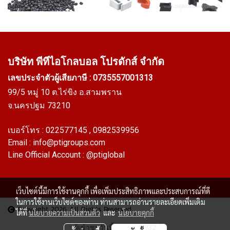
บริษัท พีทีไอ
โกลบอล โปรดักส์ จำกัด
เลขประจำตัวผู้เสียภาษี : 0735557001313
99/5 หมู่ 10 ต.ไร่ขิง อ.สามพราน
จ.นครปฐม 73210
เบอร์โทร :
022577145
, 0982539956
Email :
info@ptigroups.com
Line Official Account :
@ptiglobal
เว็บไซต์นี้มีการใช้งานคุกกี้ เพื่อเพิ่มประสิทธิภาพและประสบการณ์ที่ดี
ในการใช้งานเว็บไซต์ของท่าน ท่านสามารถอ่านรายละเอียดเพิ่มเติม
Copyright 2026 All Rights Reserved
ได้ที่
นโยบายความเป็นส่วนตัว
และ
นโยบายคุกกี้
ผู้เข้าชมวันนี้
1,932