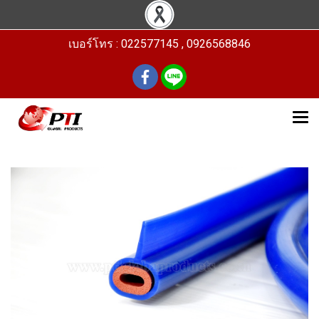
เบอร์โทร : 022577145 , 0926568846