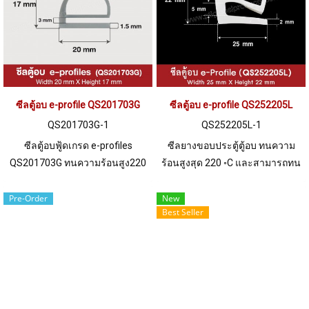
ซีลตู้อบ e-profile QS201703G
ซีลตู้อบ e-profile QS252205L
QS201703G-1
QS252205L-1
ซีลตู้อบฟู้ดเกรด e-profiles
ซีลยางขอบประตู้ตู้อบ ทนความ
QS201703G ทนความร้อนสูง220
ร้อนสูงสุด 220 ◦C และสามารถทน
C สินค้าพร้อมส่ง จำนวนสั่งซื้อขั้น
อุณหภูมิต่ำสุด -70 ◦C ฟู้ดเกรด
ต่ำ 10 เมตร Tel: 0 2489 5525 / 09
ปลอดภัยต่อการใช้งาน
Pre-Order
New
Best Seller
8253 9956 LINE @ptiglobal
อุตสาหกรรมอาหาร จำนวนสั่งซื้อ
ขั้นต่ำ 10 เมตร Tel: 022577145
MB : 0926568846 / 0982539956
LINE@ : @ptiglobal