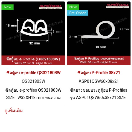
พร้อมส่ง สนใจสอบถาม หรือสั่ง
220 C ฟู้ดเกรด (FDA) Tel:
New
New
Pre-Order
สินค้าตอนนี้ LINE ID @ptiglobal
022577145 MB : 0926568846 /
0982539956 LINE@ : @ptiglobal
ซีลตู้อบ e-profile QS321803W
ซีลตู้อบ P-Profile 38x21
QS321803W
ASP01QSW60x38x21
ซีลตู้อบ e-profiles QS321803W
ซีลยางขอบประตูตู้อบ P-Profiles
SIZE : W32XH18 mm ทนความ
รุ่น ASP01QSW60x38x21 SIZE :
ร้อนสูงสุด 220 C ฟู้ดเกรด (FDA)
W.38 mm X H.21 mm ( Working
ดูเพิ่มเติม
Tel: 0 2489 5525 / 09 2656 8846
temp.-70 to+220 C ) Food
LINE @ptiglobal
Grade Tel: 0 2489 5525 / 09
2656 8846 LINE@ : @ptiglobal