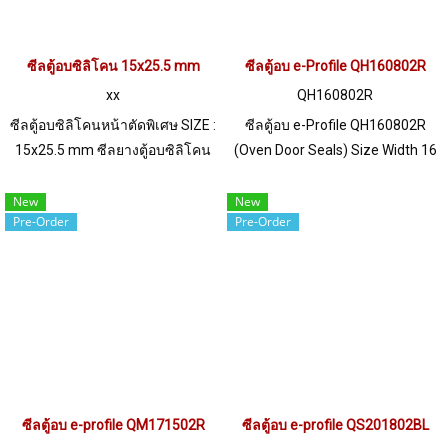
ซีลตู้อบซิลิโคน 15x25.5 mm
ซีลตู้อบ e-Profile QH160802R
xx
QH160802R
ซีลตู้อบซิลิโคนหน้าตัดพิเศษ SIZE :
ซีลตู้อบ e-Profile QH160802R
15x25.5 mm ซีลยางตู้อบซิลิโคน
(Oven Door Seals) Size Width 16
ทนความร้อนสูง 315 C มีความ
mm x Height 8 mm ทนความร้อน
ยืดหยุ่นสูง คืนตัวได้ดี ไม่เสียรูปทรง
สูง (Up to +315°C MAX) ยืดหยุ่น
New
New
Pre-Order
Pre-Order
ทนความร้อนสูงสุด 315 C ทนเชื้อ
คืนตัวได้ดีไม่เสียรูปทรงง่าย Food
ราและแทคทีเรีย Tel:
Grade (FDA) สามารถใช้งานได้กับ
0926568846 LINE@ @ptiglobal
งานอุตสาหกรรมอาหาร ทนน้ำมัน
พืช/สัตว์ และสารเคมีกรด-ด่าง เจือ
จาง ทนไอน้ำ/โอโซน และสภาพ
แวดล้อมการใช้งานดีเยี่ยม Tel :
022577145 MB : 0982539956 /
E-mail : info@ptigroups.com /
ซีลตู้อบ e-profile QM171502R
ซีลตู้อบ e-profile QS201802BL
Line OA : @PTIGLOBAL