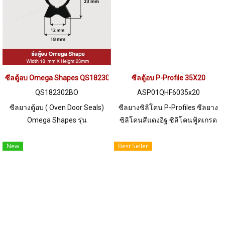
นาน ฟู้ดเกรด สามารถใช้งานใน
นาน ฟู้ดเกรด สามารถใช้งานใน
อุตสาหกรรมอาหาร หรือตู้อบ
อุตสาหกรรมอาหาร หรือตู้อบ
สำหรับอาหารเป็นต้น Tel: 0 2489
สำหรับอาหารเป็นต้น Tel: 0 2489
5525 / 09 2656 8846 LINE@ :
5525 / 09 2656 8846 LINE@ :
@ptiglobal
@ptiglobal
ซีลตู้อบ Omega Shapes QS182302BO
ซีลตู้อบ P-Profile 35X20
QS182302BO
ASP01QHF6035x20
ซีลยางตู้อบ ( Oven Door Seals)
ซีลยางซิลิโคน P-Profiles ซีลยาง
Omega Shapes รุ่น
ซิลิโคนสีแดงอิฐ ซิลิโคนฟู้ดเกรด
QS182302BO เป็นซีลยางขอบ
FDA ซีลยางหน้าตัด P-section
ประตูตู้อบ (Oven Door Seals) ทน
SIZE : 35x20 mm Tel: 022577145
New
Best Seller
ความร้อนสูง 220 °C ยืดหยุ่นสูง ไม่
MB : 0926568846 / 0982539956
เสียรูปง่าย ใช้งานได้นาน Tel: 0
LINE@ : @ptiglobal
2489 5525 / 09 2656 8846
LINE@ : @ptiglobal