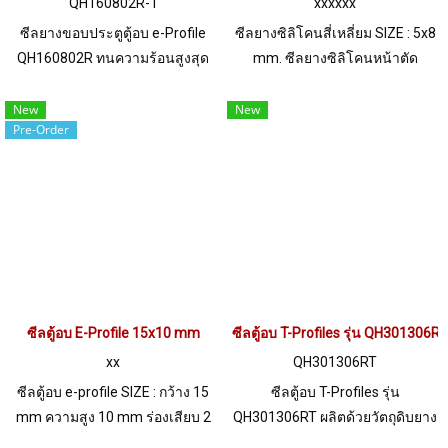
QH160802R-1
xxxxxx
ซีลยางขอบประตูตู้อบ e-Profile
ซีลยางซิลิโคนสี่เหลี่ยม SIZE : 5x8
QH160802R ทนความร้อนสูงสุด
mm. ซีลยางซิลิโคนหน้าตัด
+315 C ฟู้ดเกรด FDA
สี่เหลี่ยม เหมาะสำหรับการใช้งาน
ทางด้านฟู้ดเกรด ทนอุณหภูมิ
New
New
Pre-Order
สูง+220 C เหมาะสำหรับ ซีลตู้อบ
ซีลสำหรับเครื่องจักร หรือแม้แต่
ต้องการใช้งานที่อุณหภูมิต่ำติดลบ
ทนความเย็น-70 C Tel:
0926568846 LINE@ @ptiglobal
ซีลตู้อบ E-Profile 15x10 mm
ซีลตู้อบ T-Profiles รุ่น QH301306RT
xx
QH301306RT
ซีลตู้อบ e-profile SIZE : กว้าง 15
ซีลตู้อบ T-Profiles รุ่น
mm ความสูง 10 mm ร่องเสียบ 2
QH301306RT ผลิตด้วยวัตถุดิบยาง
mm ทนความร้อนได้สูงสุด220 °C
ซิลิโคนเกรดพิเศษ ทำให้มีความ