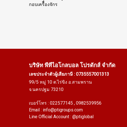
กอบเครืื่องจักร
บริษัท พีทีไอ
โกลบอล โปรดักส์ จำกัด
เลขประจำตัวผู้เสียภาษี : 0735557001313
99/5 หมู่ 10 ต.ไร่ขิง อ.สามพราน
จ.นครปฐม 73210
เบอร์โทร :
022577145
, 0982539956
Email :
info@ptigroups.com
Line Official Account :
@ptiglobal