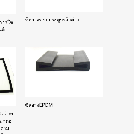
ซีลยางขอบประตู-หน้าต่าง
บการใช
ต์
ซีลยางEPDM
ิตด้วย
ำมาต่อ
อนตาม