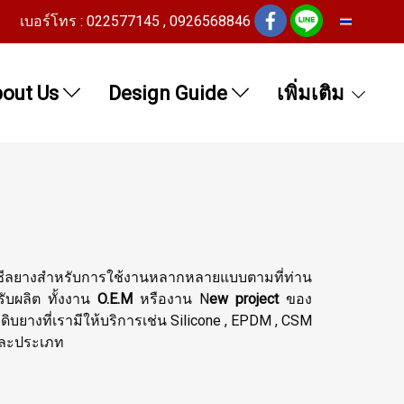
เบอร์โทร : 022577145 , 0926568846
TH
out Us
Design Guide
เพิ่มเติม
ผลิตซีลยางสำหรับการใช้งานหลากหลายแบบตามที่ท่าน
บผลิต ทั้งงาน
O.E.M
หรืองาน N
ew project
ของ
ถุดิบยางที่เรามีให้บริการเช่น Silicone , EPDM , CSM
แต่ละประเภท