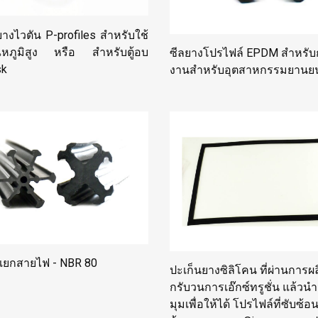
างไวตัน P-profiles สำหรับใช้
ุณหภูมิสูง หรือ สำหรับตู้อบ
ซีลยางโปรไฟล์ EPDM สำหรั
sk
งานสำหรับอุตสาหกรรมยานยน
แยกสายไฟ - NBR 80
ปะเก็นยางซิลิโคน ที่ผ่านการผล
กรับวนการเอ๊กซ์ทรูชั่น แล้วน
มุมเพื่อให้ได้ โปรไฟล์ที่ซับซ้