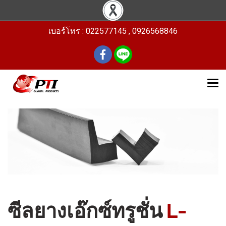
เบอร์โทร : 022577145 , 0926568846
ซีลยางเอ๊กซ์ทรูชั่น
L-