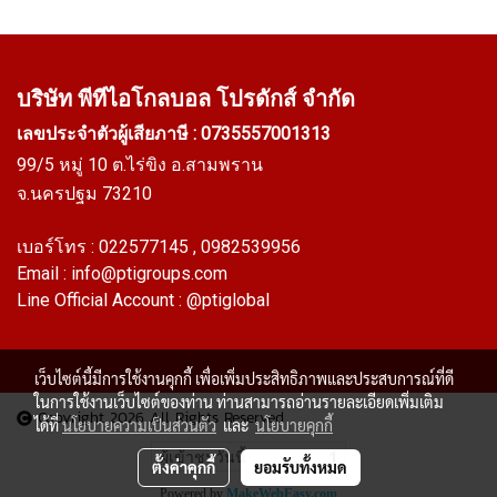
บริษัท พีทีไอ
โกลบอล โปรดักส์ จำกัด
เลขประจำตัวผู้เสียภาษี : 0735557001313
99/5 หมู่ 10 ต.ไร่ขิง อ.สามพราน
จ.นครปฐม 73210
เบอร์โทร :
022577145
, 0982539956
Email :
info@ptigroups.com
Line Official Account :
@ptiglobal
เว็บไซต์นี้มีการใช้งานคุกกี้ เพื่อเพิ่มประสิทธิภาพและประสบการณ์ที่ดี
ในการใช้งานเว็บไซต์ของท่าน ท่านสามารถอ่านรายละเอียดเพิ่มเติม
Copyright 2026 All Rights Reserved
ได้ที่
นโยบายความเป็นส่วนตัว
และ
นโยบายคุกกี้
ผู้เข้าชมวันนี้
1
ตั้งค่าคุกกี้
ยอมรับทั้งหมด
Powered by
MakeWebEasy.com