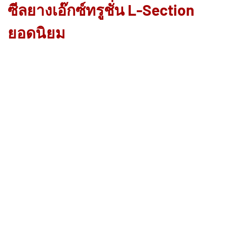
ซีลยางเอ๊กซ์ทรูชั่น L-Section
ยอดนิยม