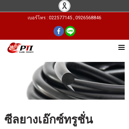
เบอร์โทร : 022577145 , 0926568846
ซีลยางเอ๊กซ์ทรูชั่น