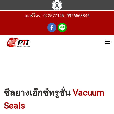
เบอร์โทร : 022577145 , 0926568846
ซีลยางเอ๊กซ์ทรูชั่น
Vacuum
Seals