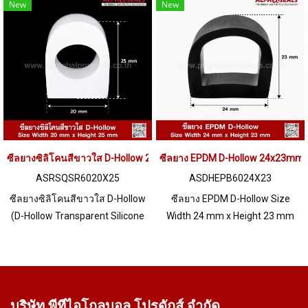
x Height 24.5 mm ทนต่อความ
ถึง +220°C ฟู้ดเกรด (FDA) ไม่มี
New
New
ร้อนได้สูงถึง +220°C ฟู้ดเกรด
สารเจอปน มีความยืดหยุ่นสูง
(FDA) ไม่มีสารเจอปน มีความ
คืนตัวได้ดี ไม่เสียรูปทรง ทนต่อ
ยืดหยุ่นสูง คืนตัวได้ดี ไม่เสียรูปทรง
สภาพแวดล้อม UV Ozone
ทนต่อสภาพแวดล้อม UV Ozone
แสงแดด ดีเยี่ยม ปลอดภัยต่อการ
แสงแดด ดีเยี่ยม ปลอดภัยต่อการ
ใช้งานสำหรับอุตสาหกรรม Tel :
ใช้งานสำหรับอุตสาหกรรม Tel :
022577145 MB : 0982539956 /
022577145 MB : 0982539956 /
E-mail : info@ptigroups.com /
E-mail : info@ptigroups.com /
Line OA : @PTIGLOBAL
ซีลยางซิลิโคนสีขาวใส D-Hollow 20x25mm
Line OA : @PTIGLOBAL
ซีลยาง EPDM D-Hollow 24x23mm
ASRSQSR6020X25
ASDHEPB6024X23
ซีลยางซิลิโคนสีขาวใส D-Hollow
ซีลยาง EPDM D-Hollow Size
(D-Hollow Transparent Silicone
Width 24 mm x Height 23 mm
Rubber Seal) Size Width 20 mm
ทนต่อสภาพแวดล้อม UV Ozone
x Height 25 mm ทนต่อความร้อน
แสงแดด ได้ดีเยี่ยม ทนต่อการเสื่อม
ได้สูงถึง +220°C ฟู้ดเกรด (FDA)
สภาพ อายุการใช้งานยาวนาน ทน
ไม่มีสารเจอปน มีความยืดหยุ่นสูง
ต่อสารเคมีกรด-ด่างเจือจางถึง
คืนตัวได้ดี ไม่เสียรูปทรง ทนต่อ
ความเข้มข้นปานกลาง ทนน้ำ ได้
บริษัท พีทีไอ
โกลบอล โปรดักส์ จำกัด