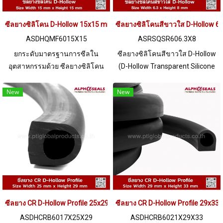
ซีลยางซิลิโคน D-Hollow 15x15 mm ทนร้อน +270°C Food Grade | Alph
ซีลยางซิลิโคนสีขาวใส D-Hollow 
ASDHQMF6015X15
ASRSQSR606.3X8
ยกระดับมาตรฐานการซีลใน
ซีลยางซิลิโคนสีขาวใส D-Hollow
อุตสาหกรรมด้วย ซีลยางซิลิโคน
(D-Hollow Transparent Silicone
หน้าตัดตัว D แบบกลวง (D-Hollow)
Rubber Seal) Size Width 6.3 mm
ขนาด 15x15 mm รุ่น
x Height 8 mm ซีลตู้อบ ทนต่อ
New
New
ASDHQMF6015X15 ภายใต้
ความร้อนได้สูงถึง +220°C ฟู้ด
แบรนด์ AlphaSeals® ผลิตจาก
เกรด (FDA) ไม่มีสารเจอปน มี
วัสดุ Silicone QM เกรดพิเศษที่
ความยืดหยุ่นสูง คืนตัวได้ดี ไม่เสีย
ออกแบบมาเพื่อทนทานต่อสภาวะ
รูปทรง ทนต่อสภาพแวดล้อม UV
ความร้อนระดับ Extreme พร้อม
Ozone แสงแดด ดีเยี่ยม ปลอดภัย
คุณสมบัติ Food Grade ปลอดภัยต่อ
ต่อการใช้งานสำหรับอุตสาหกรรม
การใช้งานในอุตสาหกรรมอาหาร
Tel : 022577145 MB :
และยา
0982539956 / E-mail :
ซีลยาง CR D-Hollow Profile 25x29mm
ซีลยาง CR D-Hollow Profile 29x3
info@ptigroups.com / Line OA :
@PTIGLOBAL
ASDHCRB6017X25X29
ASDHCRB6021X29X33