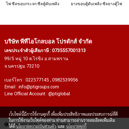
ไฟ ซีลขอบกระจก ซีลตู้ดับเพลิง
ยางขอบตู้ดับเพลิง ซีลยางตู้ไฟ
Tel: 0 2489 5525 / 09 8253 9956
พร้อมส่ง Tel: 0 2489 5525 / 09
LINE @ptiglobal
8253 9956
บริษัท พีทีไอ
โกลบอล โปรดักส์ จำกัด
เลขประจำตัวผู้เสียภาษี : 0735557001313
99/5 หมู่ 10 ต.ไร่ขิง อ.สามพราน
จ.นครปฐม 73210
เบอร์โทร :
022577145
, 0982539956
Email :
info@ptigroups.com
Line Official Account :
@ptiglobal
เว็บไซต์นี้มีการใช้งานคุกกี้ เพื่อเพิ่มประสิทธิภาพและประสบการณ์ที่ดี
ในการใช้งานเว็บไซต์ของท่าน ท่านสามารถอ่านรายละเอียดเพิ่มเติม
Copyright 2026 All Rights Reserved
ได้ที่
นโยบายความเป็นส่วนตัว
และ
นโยบายคุกกี้