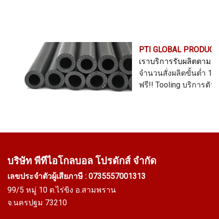
ดันได้มากขึ้น (High Pressure
ดันได้มากขึ้น (High Pressure
Resistant.) ทนการสึกหรอ (High
Resistant.) ทนการสึกหรอ (High
Abrasion Resistant) เหมาะ
Abrasion Resistant) เหมาะ
สำหรับการใช้งานที่ต้องทนแรงดัน
สำหรับการใช้งานที่ต้องทนแรงดัน
PTI GLOBAL PRODUCT
ทนต่อสารสารเคมีได้อย่างดีเยี่ยม
ทนต่อสารสารเคมีได้อย่างดีเยี่ยม
เราบริการรับผลิตตามแบ
Tel : 0621515494 Line OA :
Tel : 0621515494 Line OA :
จำนวนสั่งผลิตขั้นต่ำ 1
@PTIGLOBAL
@PTIGLOBAL
ฟรี!! Tooling
บริการตัว
บริษัท พีทีไอ
โกลบอล โปรดักส์ จำกัด
เลขประจำตัวผู้เสียภาษี : 0735557001313
99/5 หมู่ 10 ต.ไร่ขิง อ.สามพราน
จ.นครปฐม 73210