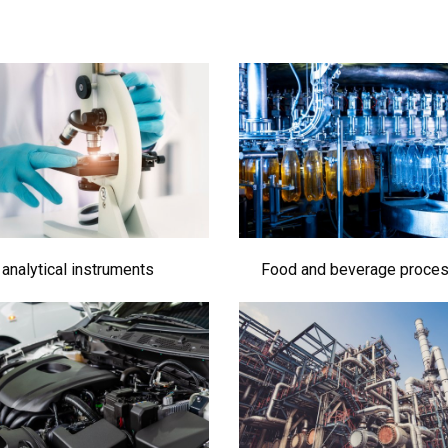
analytical instruments
Food and beverage proce