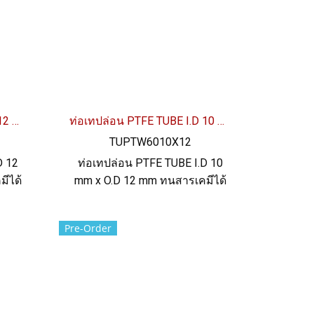
ท่อเทปล่อน PTFE TUBE I.D 12 mm x O.D 14 mm
ท่อเทปล่อน PTFE TUBE I.D 10 mm x O.D 12 mm
TUPTW6010X12
D 12
ท่อเทปล่อน PTFE TUBE I.D 10
ีได้
mm x O.D 12 mm ทนสารเคมีได้
ูงสุด
อย่างดีเยี่ยม ทนความร้อนสูงสุด
tick)
up to +260ºC ผิวลื่น (non-stick)
Pre-Order
แดด
ฟู้ดเกรด FDA ทน UV แสงแดด
l:
และสภาพแวดล้อมได้ดี Tel:
 LINE
022577145 / 0926568846 LINE
OA : @ptiglobal