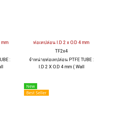
20 mm
ท่อเทปล่อน I.D 2 x O.D 4 mm
TF2x4
UBE :
จำหน่ายท่อเทปล่อน PTFE TUBE :
ll
I.D 2 X O.D 4 mm ( Wall
ข็ง
Thickness 1 mm) ความแข็ง
อนสูง
60+/-5 Shore D ทนความร้อนสูง
New
บลื่น
ทนสารเคมี ฟู้ดเกรด ผิวเรียบลื่น
Best Seller
8846
Tel: 022577145 / 0926568846
LINE@ : @ptiglobal