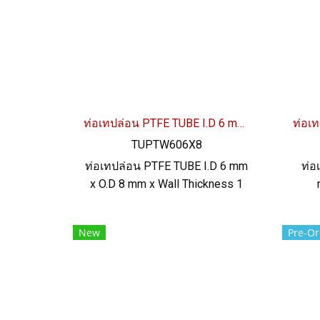
ท่อเทปล่อน PTFE TUBE I.D 6 mm x O.D 8 mm
TUPTW606X8
ท่อเทปล่อน PTFE TUBE I.D 6 mm
ท่อ
x O.D 8 mm x Wall Thickness 1
mm ทนสารเคมีได้อย่างดีเยี่ยม ทน
Thi
ความร้อนสูงสุด up to +260ºC ผิว
อย่า
New
Pre-Or
ลื่น (non-stick) ฟู้ดเกรด FDA ทน
up t
UV แสงแดด และสภาพแวดล้อม
ฟู
ได้ดี Tel: 02-2577145 / MB : 098-
แ
253-9956 / LINE OA : @ptiglobal
0225