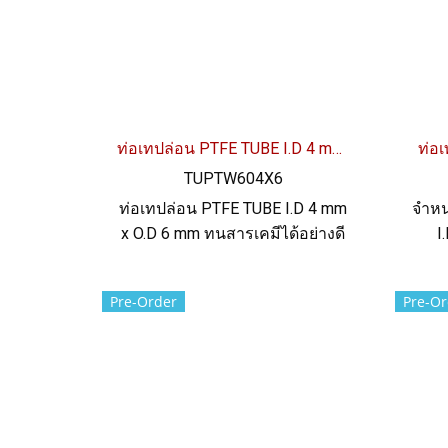
ท่อเทปล่อน PTFE TUBE I.D 4 mm x O.D 6 mm
ท่อเ
TUPTW604X6
ท่อเทปล่อน PTFE TUBE I.D 4 mm
จำหน
x O.D 6 mm ทนสารเคมีได้อย่างดี
I
เยี่ยม ทนความร้อนสูงสุด up to
Th
+260ºC ผิวลื่น (non-stick) ฟู้ด
60+/
Pre-Order
Pre-Or
เกรด FDA ทน UV แสงแดด และ
ทนสา
สภาพแวดล้อมได้ดี Tel:
Tel
022577145 / 0926568846 LINE
OA : @ptiglobal