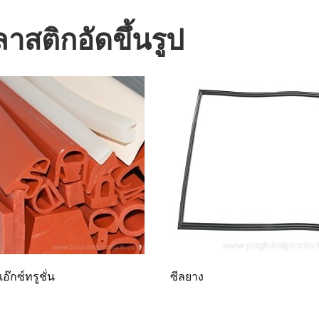
สติกอัดขึ้นรูป
อ๊กซ์ทรูชั่น
ซีลยาง