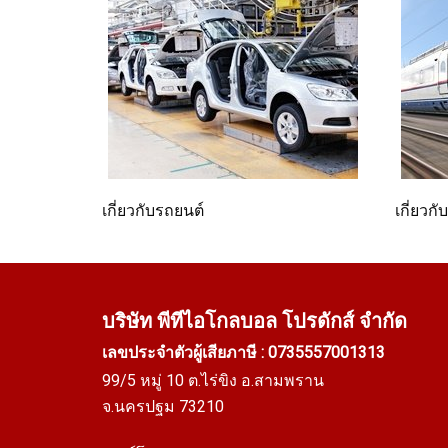
เกี่ยวกับรถยนต์
เกี่ยวก
บริษัท พีทีไอ
โกลบอล โปรดักส์ จำกัด
เลขประจำตัวผู้เสียภาษี : 0735557001313
99/5 หมู่ 10 ต.ไร่ขิง อ.สามพราน
จ.นครปฐม 73210