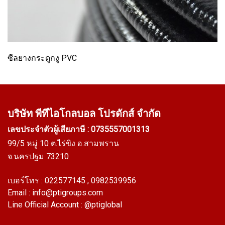
ซีลยางกระดูกงู PVC
บริษัท พีทีไอ
โกลบอล โปรดักส์ จำกัด
เลขประจำตัวผู้เสียภาษี : 0735557001313
99/5 หมู่ 10 ต.ไร่ขิง อ.สามพราน
จ.นครปฐม 73210
เบอร์โทร :
022577145
, 0982539956
Email :
info@ptigroups.com
Line Official Account :
@ptiglobal