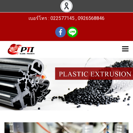
เบอร์โทร : 022577145 , 0926568846