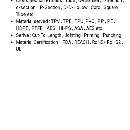
Cross Section Profiles : Tube , U-Channel , L-Section ,
e-section , P-Section , D/D-Hollow , Cord , Square
Tube etc.
Material served : TPV , TPE , TPU ,PVC , PP , PE ,
HDPE , PTFE , ABS , HI-PS , ASA , AES etc.
Serive : Cut-To-Length , Jointing , Printing , Punching
Material Certification : FDA , REACH , RoHS/ RoHS2 ,
UL