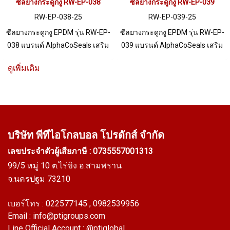
ซีลยางกระดูกงู RW-EP-038
ซีลยางกระดูกงู RW-EP-039
RW-EP-038-25
RW-EP-039-25
ซีลยางกระดูกงู EPDM รุ่น RW-EP-
ซีลยางกระดูกงู EPDM รุ่น RW-EP-
038 แบรนด์ AlphaCoSeals เสริม
039 แบรนด์ AlphaCoSeals เสริม
เหล็ก แข็งแรง ทนทาน รองรับขอบ
เหล็ก แข็งแรง ทนทาน รองรับขอบ
ดูเพิ่มเติม
แผ่น 1-7 mm. ราคาสินค้าขึ้นอยู่
แผ่น 1-4 mm. ราคาสินค้าขึ้นอยู่
กับจำนวนสั่งซื้อ หากต้องการสั่งซื้อ
กับจำนวนสั่งซื้อ หากต้องการสั่งซื้อ
จำนวนมากกว่า 250 เมตร หรือ
จำนวนมากกว่า 250 เมตร หรือ
ต้องการขอใบเสนอราคา กรุณา
ต้องการขอใบเสนอราคา กรุณา
ติดต่อ LINE: @ptiglobal
ติดต่อ LINE: @ptiglobal
บริษัท พีทีไอ
โกลบอล โปรดักส์ จำกัด
เลขประจำตัวผู้เสียภาษี : 0735557001313
99/5 หมู่ 10 ต.ไร่ขิง อ.สามพราน
จ.นครปฐม 73210
เบอร์โทร :
022577145
, 0982539956
Email :
info@ptigroups.com
Line Official Account :
@ptiglobal