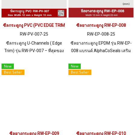
ซีลกระดูกงู PVC (PVC EDGE TRIM) RW-PV-007
ซีลยางกระดูกงู RW-EP-008
RW-PV-007-25
RW-EP-008-25
ซีลกระดูกงู U-Channels ( Edge
ซีลยางกระดูกงู EPDM รุ่น RW-EP-
Trim) รุ่น RW-PV-007 – ที่สุดของ
008 แบรนด์ AlphaCoSeals เสริม
ความนิยมในงานอุตสาหกรรม! ซีล
เหล็ก แข็งแรง ทนทาน รองรับขอบ
คุณภาพสูงสำหรับติดตั้งขอบแฟรม
แผ่น 1-4 mm. ราคาสินค้าขึ้นอยู่
New
New
Best Seller
Best Seller
หรือ Panel หนา 1-6 มม. ล็อคแน่น
กับจำนวนสั่งซื้อ หากต้องการสั่งซื้อ
ไม่ต้องใช้กาว ด้วย Gripping
จำนวนมากกว่า 250 เมตร หรือ
Tongue 2 ชั้น ผลิตจาก PVC แข็ง
ต้องการขอใบเสนอราคา กรุณา
แรง ทนการกระแทก สารเคมีระดับ
ติดต่อ LINE: @ptiglobal
ปานกลาง และกันลามไฟ น้ำหนัก
เบา ติดตั้งง่าย พร้อมดีไซน์ผิวลาย
Basket Weave มันเงา เพิ่มความ
สวยงามให้ทุกงาน ราคาสินค้าขึ้น
อยู่กับจำนวนสั่งซื้อ หากต้องการสั่ง
ซีลยางกระดูกงู RW-EP-009
ซีลยางกระดูกงู RW-EP-010