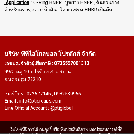
Application
: O-Ring HNBR , บูชยาง HNBR , ชิ้นส่วนยาง
สำหรับแท่าขุดเจาะน้ำมัน , ไดอะแฟรม HNBR เป็นต้น
บริษัท พีทีไอ
โกลบอล โปรดักส์ จำกัด
เลขประจำตัวผู้เสียภาษี : 0735557001313
99/5 หมู่ 10 ต.ไร่ขิง อ.สามพราน
จ.นครปฐม 73210
เบอร์โทร :
022577145
, 0982539956
Email :
info@ptigroups.com
Line Official Account :
@ptiglobal
เว็บไซต์นี้มีการใช้งานคุกกี้ เพื่อเพิ่มประสิทธิภาพและประสบการณ์ที่ดี