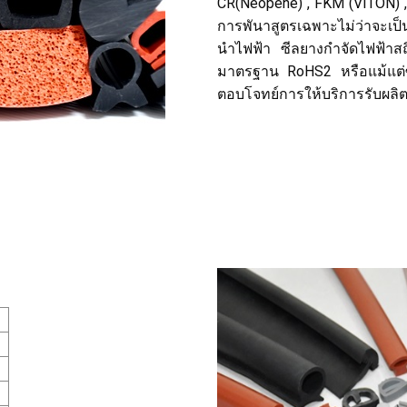
CR(Neopene) , FKM (VITON) , 
การพันาสูตรเฉพาะไม่ว่าจะเป็
นำไฟฟ้า ซีลยางกำจัดไฟฟ้าส
มาตรฐาน RoHS2 หรือแม้แต่ซ
ตอบโจทย์การให้บริการรับผลิตซ