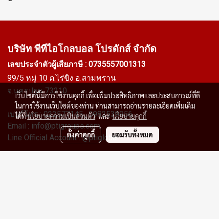
บริษัท พีทีไอ
โกลบอล โปรดักส์ จำกัด
เลขประจำตัวผู้เสียภาษี : 0735557001313
99/5 หมู่ 10 ต.ไร่ขิง อ.สามพราน
จ.นครปฐม 73210
เว็บไซต์นี้มีการใช้งานคุกกี้ เพื่อเพิ่มประสิทธิภาพและประสบการณ์ที่ดี
ในการใช้งานเว็บไซต์ของท่าน ท่านสามารถอ่านรายละเอียดเพิ่มเติม
เบอร์โทร :
022577145
, 0982539956
ได้ที่
นโยบายความเป็นส่วนตัว
และ
นโยบายคุกกี้
Email :
info@ptigroups.com
ตั้งค่าคุกกี้
ยอมรับทั้งหมด
Line Official Account :
@ptiglobal
Copyright 2026 All Rights Reserved
ผู้เข้าชมวันนี้
1