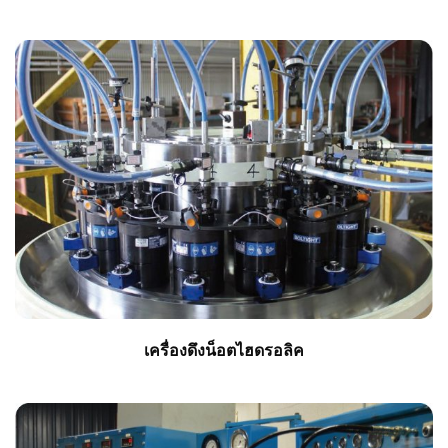
เครื่องดึงน็อตไฮดรอลิค