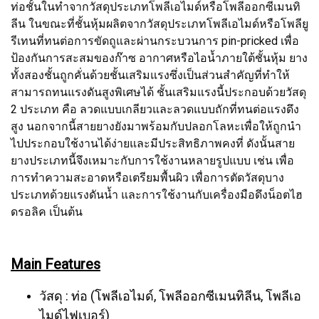
ท่อชั้นในทำจากวัสดุประเภทโพลีเอไมด์หรือโพลีออกซีเมนทิ
ลีน ในขณะที่ชั้นหุ้มผลิตจากวัสดุประเภทโพลีเอไมด์หรือโพลียู
รีเทนที่ทนต่อการขัดถูและผ่านกระบวนการ pin-pricked เพื่อ
ป้องกันการสะสมของก๊าซ อากาศหรือไอน้ำภายใต้ชั้นหุ้ม ยาง
ทั้งสองชั้นถูกคั่นด้วยชั้นเสริมแรงซึ่งเป็นส่วนสำคัญที่ทำให้
สามารถทนแรงดันสูงพิเศษได้ ชั้นเสริมแรงนี้ประกอบด้วยวัสดุ
2 ประเภท คือ ลวดแบบเกลียวและลวดแบบถักที่ทนต่อแรงดึง
สูง นอกจากนี้สายยางยังมาพร้อมกับปลอกโลหะเพื่อให้ถูกนำ
ไปประกอบใช้งานได้ง่ายและมีประสิทธิภาพคงที่ ดังนั้นสาย
ยางประเภทนี้จึงเหมาะกับการใช้งานหลายรูปแบบ เช่น เพื่อ
การทำความสะอาดหรือเตรียมพื้นผิว เพื่อการตัดวัสดุบาง
ประเภทด้วยแรงดันน้ำ และการใช้งานกับเครื่องมือดึงน็อตไฮ
ดรอลิค เป็นต้น
Main Features
วัสดุ : ท่อ (โพลีเอไมด์, โพลีออกซีเมนทิลีน, โพลีเอ
ไมด์ไฟเบอร์)