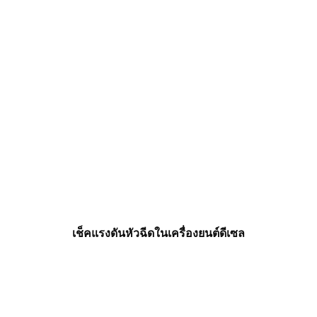
เช็คแรงดันหัวฉีดในเครื่องยนต์ดีเซล