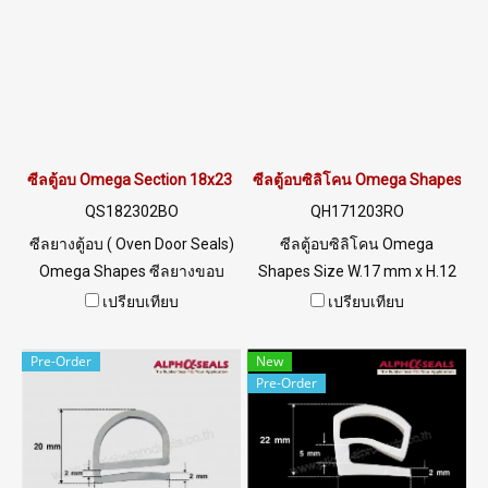
ประหยัดพลังงานและการซ่อม
บำรุง มาพร้อมใบ Cer. FDA มั่น
ในและปลอดภัยต่อการนำไปใช้
งาน สนใจซีลตู้อบสอบถามเรา
ได้ที่ Tel: 022577145 MB :
0926568846
ซีลตู้อบ Omega Section 18x23 mm
ซีลตู้อบซิลิโคน Omega Shapes 
QS182302BO
QH171203RO
ซีลยางตู้อบ ( Oven Door Seals)
ซีลตู้อบซิลิโคน Omega
Omega Shapes ซีลยางขอบ
Shapes Size W.17 mm x H.12
ประตูตู้อบ (Oven Door Seals)
mm อุณหภูมิการใช้งาน -70 to
เปรียบเทียบ
เปรียบเทียบ
ทนความร้อนสูง 220 °C ( MAX)
+315°C ซีลยางฟู้ดเกรด (FDA)
ยืดหยุ่นสูง ไม่เสียรูปง่าย Tel:
ไม่มีสารเจือปน ทนความร้อนสูง
Pre-Order
New
022577145 MB : 0926568846
ใช้งานยาวนาน ปลอดภัย
Pre-Order
/ 0982539956 LINE@ :
สำหรับการใช้งานเกี่ยวกับ
@ptiglobal
อุตสาหกรรม อาหารและเครื่อง
ดื่ม Tel : 0-2257-7145 / MB :