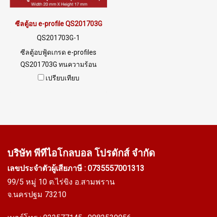
ซีลตู้อบ e-profile QS201703G
QS201703G-1
ซีลตู้อบฟู้ดเกรด e-profiles
QS201703G ทนความร้อน
สูง220 C สินค้าพร้อมส่ง จำนวน
เปรียบเทียบ
สั่งซื้อขั้นต่ำ 10 เมตร Tel: 0
2489 5525 / 09 8253 9956
LINE @ptiglobal
บริษัท พีทีไอ
โกลบอล โปรดักส์ จำกัด
เลขประจำตัวผู้เสียภาษี : 0735557001313
99/5 หมู่ 10 ต.ไร่ขิง อ.สามพราน
จ.นครปฐม 73210