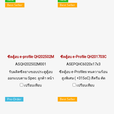
9956 LINE OA : @ptiglobal
ทนความร้อนสูงสุด 220°C
Best Seller
Best Seller
(Working Temp. -70 to
+220°C) คุณสมบัติ Food Grade
FDA ปลอดภัยต่อการใช้งานมาก
ที่สุด ยืดหยุ่น คืนตัวได้ดี
Excellent Compression Set รับ
แรงกด ทำหน้าที่ซีลปิดได้แน่น
สนิท รักษาอุณหภูมิภายในคงที่
ป้องกันการสูญเสียความร้อน ใช้
ซีลตู้อบ e-profile QH202502M
ซีลตู้อบ e-Profile QH201703C
งานได้นาน ลดการซ่อมบำรุง
ASQH202502M001
ASEPQHC6020x17x3
ไม่ต้องเปลี่ยนบ่อย ลดขยะ
รับผลิตซีลยางขอบประตูตู้อบ
ซีลตู้อบ e-Profiles ทนความร้อน
ผลิตภัณฑ์ยาง ลดภาวะโลกร้อน
ออกแบบตาม Spec. ลูกค้า หน้า
สูงพิเศษ ( +315oC) สีครีม คัด
Tel : 0-2257-7145 / MB : 092-
ตัด e-profile ซิลิโคนฟู้ดเกรด
วัตถุดิบยางซิลิโคนเกรดพรีเมี่ยม
เปรียบเทียบ
เปรียบเทียบ
656-8846 / Technical
ทนความร้อนสูง รับผลิตขั้นต่ำ
พัฒนาสูตรมาเฉพาะสำหรับการ
Engineer : 098-253-9956 /
100 เมตร รับประกันสินค้า จัด
ใช้งานซีลตู้อบ รองรับแรงกด
Pre-Order
Best Seller
Line OA : @PTIGLOBAL
ส่งฟรี
เก็บขอบซีลตู้อบได้เรียบสนิท ไม่
ต้องกังวลเรื่องรอยรั่ว ติดตั้งง่าย