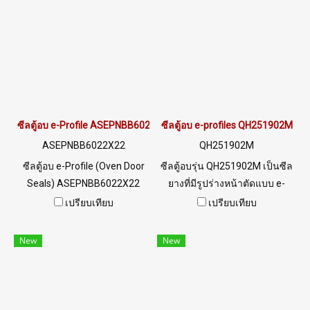
ตามแบบได้ที่ @ptiglobal
ใช้งานได้กับงานอุตสาหกรรม
อาหาร ทนน้ำมันพืช/สัตว์ และ
สารเคมีกรด-ด่าง เจือจาง ทนไอ
น้ำ/โอโซน และสภาพแวดล้อม
การใช้งานดีเยี่ยม Tel :
022577145 MB : 0982539956
/ E-mail : info@ptigroups.com
/ Line OA : @PTIGLOBAL
ซีลตู้อบ e-Profile ASEPNBB6022X22
ซีลตู้อบ e-profiles QH251902M
ASEPNBB6022X22
QH251902M
ซีลตู้อบ e-Profile (Oven Door
ซีลตู้อบรุ่น QH251902M เป็นซีล
Seals) ASEPNBB6022X22
ยางที่มีรูปร่างหน้าตัดแบบ e-
Size Width 22 mm x Height 22
Profile ที่มีขนาดความกว้าง 25
เปรียบเทียบ
เปรียบเทียบ
mm ทนน้ำมันได้ดีเยี่ยม ทนการ
mm ความสูง 19 mm มาพร้อม
สึกหรอและรับแรงได้ดี ซีลยาง
ร่องสำหรับติดตั้งกับ Panel 2
New
New
ยืดหยุ่นได้ดี ไม่เสียรูปทรง ทนต่อ
mm เป็นซีลตู้อบที่ขายดี ได้รับ
การฉีกขาดได้ดี ทนสภาพ
ความนิยมเป็นอย่างมาก ทน
แวดล้อมการใช้งานได้ดีเยี่ยม
ความร้อนสูงสุด +315oC มีคุณ
ทนความร้อนได้ up to +120ºC
สมบัติฟู้ดเกรด และมีใบ Cer.