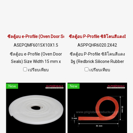
Tel : 022577145 MB :
รับรอง FDA สอบถามและสั่งซื้อ
0982539956 / E-mail :
ตอนนี้ LINE ID @PTIGLOBAL
info@ptigroups.com / Line OA
: @PTIGLOBAL
ซีลตู้อบ e-Profile (Oven Door Seals) 15x10mm
ซีลตู้อบ P-Profile ซิลิโคนสีแดงอิ
ASEPQMF6015X10X1.5
ASPPQHR6020.2X42
ซีลตู้อบ e-Profile (Oven Door
ซีลตู้อบ P-Profile ซิลิโคนสีแดง
Seals) Size Width 15 mm x
อิฐ (Redbrick Silicone Rubber
Height 10 mm ทนความร้อนสูง
Seal - P-Profile) Size Width 42
เปรียบเทียบ
เปรียบเทียบ
(Up to +270°C) ยืดหยุ่น คืนตัว
x Height 20.2 mm ทนความ
ได้ดีไม่เสียรูปทรงง่าย Food
ร้อนสูงสูงสุด (Up to +315°C)
New
New
Grade (FDA) สามารถใช้งานได้
ยืดหยุ่น คืนตัวได้ดีไม่เสียรูปทรง
กับงานอุตสาหกรรมอาหาร ทน
ง่าย Food Grade (FDA) สามารถ
น้ำมันพืช/สัตว์ และสารเคมี
ใช้งานได้กับงานอุตสาหกรรม
กรด-ด่าง เจือจาง ทนไอน้ำ/
อาหาร ทนน้ำมันพืช/สัตว์ และ
โอโซน และสภาพแวดล้อมการ
สารเคมีกรด-ด่าง เจือจาง ทนไอ
ใช้งานดีเยี่ยม Tel : 022577145
น้ำ/โอโซน และสภาพแวดล้อม