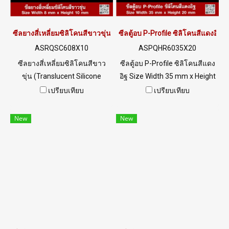
MB : 0982539956 / E-mail :
การใช้งานดีเยี่ยม Tel :
info@ptigroups.com / Line OA
022577145 MB : 0982539956
: @PTIGLOBAL
/ E-mail : info@ptigroups.com
ซีลยางสี่เหลี่ยมซิลิโคนสีขาวขุ่น 8x10mm
ซีลตู้อบ P-Profile ซิลิโคนสีแดงอิ
/ Line OA : @PTIGLOBAL
ASRQSC608X10
ASPQHR6035X20
ซีลยางสี่เหลี่ยมซิลิโคนสีขาว
ซีลตู้อบ P-Profile ซิลิโคนสีแดง
ขุ่น (Translucent Silicone
อิฐ Size Width 35 mm x Height
Rubber Seal) Size Width 8
20 mm อุณหภูมิการใช้งาน -70
เปรียบเทียบ
เปรียบเทียบ
mm x Height 10 mm ทนต่อ
to +315°C ยืดหยุ่นสูงคืนตัวได้ดี
ความร้อนได้สูงถึง +220°C ฟู้ด
ซีลยางฟู้ดเกรด (FDA) ไม่มีสาร
New
New
เกรด (FDA) ไม่มีสารเจอปน มี
เจือปน ทนความร้อนสูง ใช้งาน
ความยืดหยุ่นสูง คืนตัวได้ดี ไม่
ยาวนาน ปลอดภัยสำหรับการใช้
เสียรูปทรง ทนต่อสภาพแวดล้อม
งานเกี่ยวกับอุตสาหกรรม อาหาร
UV Ozone แสงแดด ดีเยี่ยม
และเครื่องดื่ม Tel : 022577145
ปลอดภัยต่อการใช้งานสำหรับ
MB : 0982539956 / E-mail :
อุตสาหกรรม Tel : 022577145
info@ptigroups.com / Line OA
MB : 0982539956 / E-mail :
: @PTIGLOBAL
info@ptigroups.com / Line OA