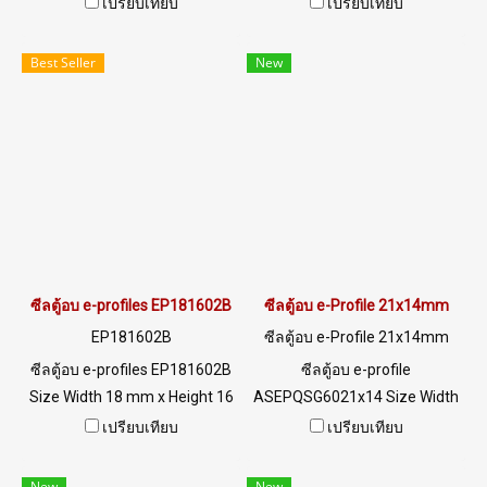
mm x Thickness 2mm ทน
18 mm x Height 15 mm x
เปรียบเทียบ
เปรียบเทียบ
ความร้อนสูงสุดถึง +315°C
Thickness 3mm ทนความร้อน
(MAX.) Food Grade (FDA) ซีล
สูงถึง +220°C Food Grade
Best Seller
New
ยางยืดหยุ่นได้ดี ไม่เสียรูปทรง
(FDA) ซีลยางยืดหยุ่นได้ดี ไม่เสีย
ทนน้ำมันพืช / น้ำมันสัตว์ ได้
รูปทรง ทนน้ำมันพืช / น้ำมัน
อย่างดีเยี่ยม ทนสภาพแวดล้อม
สัตว์ ได้อย่างดีเยี่ยม ทนสภาพ
การใช้งานดีเยี่ยม Tel :
แวดล้อมการใช้งานดีเยี่ยม Tel :
022577145 MB : 0982539956
022577145 MB : 0982539956
/ E-mail : info@ptigroups.com
/ E-mail : info@ptigroups.com
/ Line OA : @PTIGLOBAL
/ Line OA : @PTIGLOBAL
ซีลตู้อบ e-profiles EP181602B
ซีลตู้อบ e-Profile 21x14mm
EP181602B
ซีลตู้อบ e-Profile 21x14mm
ซีลตู้อบ e-profiles EP181602B
ซีลตู้อบ e-profile
Size Width 18 mm x Height 16
ASEPQSG6021x14 Size Width
mm ทนความร้อนสูง +160ºC
21 x Height 14 mm ฟู้ดเกรด สี
เปรียบเทียบ
เปรียบเทียบ
ทนสารเคมีและไอน้ำได้ดี Tel :
เทา ทนร้อนสูง +220°C ซีลยางซิ
0-2257-7145 / MB : 098-253-
ลิโคนสีเทา แบรนด์ AlphaSeals
New
New