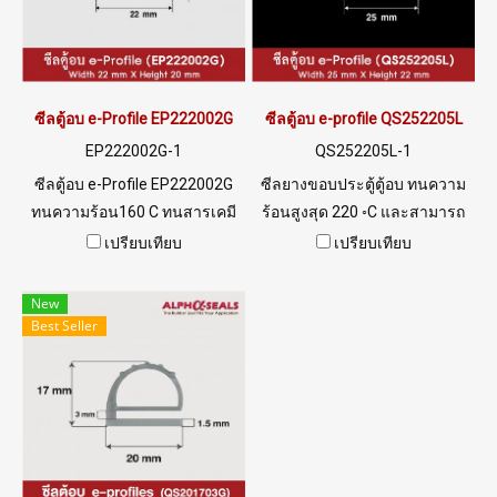
098-253-9956 , 086-307-7319
Line OA : @PTIGLOBAL
ซีลตู้อบ e-Profile EP222002G
ซีลตู้อบ e-profile QS252205L
EP222002G-1
QS252205L-1
ซีลตู้อบ e-Profile EP222002G
ซีลยางขอบประตู้ตู้อบ ทนความ
ทนความร้อน160 C ทนสารเคมี
ร้อนสูงสุด 220 ◦C และสามารถ
และไอน้ำ Tel: 0 2489 5525 /09
ทนอุณหภูมิต่ำสุด -70 ◦C ฟู้ด
เปรียบเทียบ
เปรียบเทียบ
8253 9956 LINE @ptiglobal
เกรดปลอดภัยต่อการใช้งาน
อุตสาหกรรมอาหาร จำนวนสั่ง
New
ซื้อขั้นต่ำ 10 เมตร Tel:
Best Seller
022577145 MB : 0926568846
/ 0982539956 LINE@ :
@ptiglobal