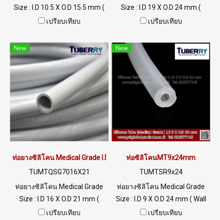
Size : I.D 10.5 X O.D 15.5 mm (
Size : I.D 19 X O.D 24 mm (
Wall Thickness 2.50 mm ) ไม่มี
Wall Thickness 2.50 mm ) ไม่มี
เปรียบเทียบ
เปรียบเทียบ
กลิ่น ทนสารละลายทางการ
กลิ่น ทนสารละลายทางการ
แพทย์ สามารถเข้าระบบฆ่าเชื้อ
แพทย์ สามารถเข้าระบบฆ่าเชื้อ
New
New
ได้ จำนวนสั่งผลิตขั้นต่ำ 50
ได้ จำนวนสั่งผลิตขั้นต่ำ 50
เมตร Tel: 022577145 MB :
เมตร Tel: 022577145 MB :
0926568846 / 0982539956
0926568846 / 0982539956
LINE@ : @ptiglobal
LINE@ : @ptiglobal
ท่อยางซิลิโคน Medical Grade I.D 16 X O.D 21 mm
ท่อซิลิโคนMT9x24mm
TUMTQSG7016X21
TUMTSR9x24
ท่อยางซิลิโคน Medical Grade
ท่อยางซิลิโคน Medical Grade
Size : I.D 16 X O.D 21 mm (
Size : I.D 9 X O.D 24 mm ( Wall
Wall Thickness 2.50 mm ) ไม่มี
Thickness 7.50 mm ) ไม่มีกลิ่น
เปรียบเทียบ
เปรียบเทียบ