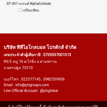
EP-001 แบรนด์ AlphaCoSeals
เสริมเหล็ก แข็งแรง ทนทาน
เปรียบเทียบ
รองรับขอบแผ่น 1-5 mm. ราคา
สินค้าขึ้นอยู่กับจำนวนสั่งซื้อ
หากต้องการสั่งซื้อจำนวน
มากกว่า 250 เมตร หรือต้องการ
ขอใบเสนอราคา กรุณาติดต่อ
LINE: @ptiglobal
บริษัท พีทีไอ
โกลบอล โปรดักส์ จำกัด
เลขประจำตัวผู้เสียภาษี : 0735557001313
99/5 หมู่ 10 ต.ไร่ขิง อ.สามพราน
จ.นครปฐม 73210
เบอร์โทร :
022577145
, 0982539956
Email :
info@ptigroups.com
Line Official Account :
@ptiglobal