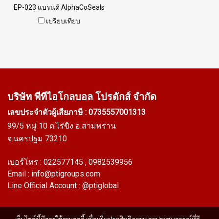
EP-023 แบรนด์ AlphaCoSeals
เสริมเหล็ก แข็งแรง ทนทาน
เปรียบเทียบ
รองรับขอบแผ่น 1-2 mm. ราคา
สินค้าขึ้นอยู่กับจำนวนสั่งซื้อ
หากต้องการสั่งซื้อจำนวน
มากกว่า 250 เมตร หรือต้องการ
ขอใบเสนอราคา กรุณาติดต่อ
LINE: @ptiglobal
บริษัท พีทีไอ
โกลบอล โปรดักส์ จำกัด
เลขประจำตัวผู้เสียภาษี : 0735557001313
99/5 หมู่ 10 ต.ไร่ขิง อ.สามพราน
จ.นครปฐม 73210
เบอร์โทร :
022577145
, 0982539956
Email :
info@ptigroups.com
Line Official Account :
@ptiglobal