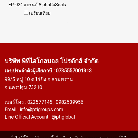
EP-024 แบรนด์ AlphaCoSeals
เสริมเหล็ก แข็งแรง ทนทาน
เปรียบเทียบ
รองรับขอบแผ่น 1-10 mm.
ราคาสินค้าขึ้นอยู่กับจำนวนสั่ง
ซื้อ หากต้องการสั่งซื้อจำนวน
มากกว่า 250 เมตร หรือต้องการ
ขอใบเสนอราคา กรุณาติดต่อ
LINE: @ptiglobal
บริษัท พีทีไอ
โกลบอล โปรดักส์ จำกัด
เลขประจำตัวผู้เสียภาษี : 0735557001313
99/5 หมู่ 10 ต.ไร่ขิง อ.สามพราน
จ.นครปฐม 73210
เบอร์โทร :
022577145
, 0982539956
Email :
info@ptigroups.com
Line Official Account :
@ptiglobal