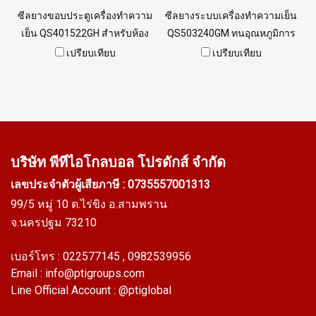
ซีลยางขอบประตูเครื่องทำความ
ซีลยางระบบเครื่องทำความเย็น
เย็น QS401522GH สำหรับห้อง
QS503240GM ทนอุณหภูมิการ
แช่แข็ง ผลิตอาหารแช่แข็ง ทน
ใช้งานต่ำสุด -70 C Food Grade
เปรียบเทียบ
เปรียบเทียบ
ความเย็นต่ำสุด -70 C ฟู้ดเกรด
(FDA) ปลอดภัยสำหรับ
(FDA) Tel: 0 2489 5525
อุตสาหกรรมอาหาร By
AlphaSeals Tel. 0 2489 5525
บริษัท พีทีไอ
โกลบอล โปรดักส์ จำกัด
เลขประจำตัวผู้เสียภาษี : 0735557001313
99/5 หมู่ 10 ต.ไร่ขิง อ.สามพราน
จ.นครปฐม 73210
เบอร์โทร :
022577145
, 0982539956
Email :
info@ptigroups.com
Line Official Account :
@ptiglobal