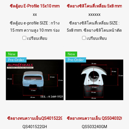
ซีลตู้อบ E-Profile 15x10 mm
ซีลยางซิลิโคนสี่เหลี่ยม 5x8 mm
xx
xxxxxx
ซีลตู้อบ e-profile SIZE : กว้าง
ซีลยางซิลิโคนสี่เหลี่ยม SIZE :
15 mm ความสูง 10 mm ร่อง
5x8 mm. ซีลยางซิลิโคนหน้าตัด
เสียบ 2 mm ทนความร้อนได้
สี่เหลี่ยม เหมาะสำหรับการใช้
เปรียบเทียบ
เปรียบเทียบ
สูงสุด220 °C ( Working temp.
งานทางด้านฟู้ดเกรด ทน
-70 to+220 °C ) ซีลยางยืดหยุ่น
อุณหภูมิสูง+220 C เหมาะ
New
New
สูง ทนความร้อนได้นานต่อเนื่อง
สำหรับ ซีลตู้อบ ซีลสำหรับ
Pre-Order
Pre-Order
สูงสุด + 220 ํC เหมาะสำหรับ
เครื่องจักร หรือแม้แต่ต้องการใช้
การใช้งานเป็นซีลยางประกอบ
งานที่อุณหภูมิต่ำติดลบทนความ
ซีลตู้อบ อุตสาหกรรมอาหาร Tel:
เย็น-70 C Tel: 0926568846
0 2489 5525 / 09 2656 8846
LINE@ @ptiglobal
LINE@ @ptigobal
ซีลยางทนความเย็นQS401522GH
ซีลยางทนความเย็น QS504032GM
QS401522GH
QS503240GM