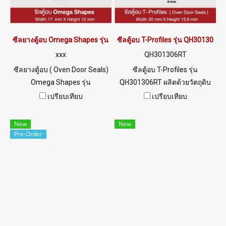
ซีลยางตู้อบ Omega Shapes รุ่น QH171203RO
ซีลตู้อบ T-Profiles รุ่น QH301306RT
xxx
QH301306RT
ซีลยางตู้อบ ( Oven Door Seals)
ซีลตู้อบ T-Profiles รุ่น
Omega Shapes รุ่น
QH301306RT ผลิตด้วยวัตถุดิบ
QH171203RO เป็นซีลยางขอบ
ยางซิลิโคนเกรดพิเศษ ทำให้มี
เปรียบเทียบ
เปรียบเทียบ
ประตูตู้อบ (Oven Door Seals)
ความยืดหยุ่นสูง คืนตัวได้ดี และ
ทนความร้อนสูง 315 °C ( MAX)
อายุการใช้งานได้นานกว่า ฟู้ด
New
New
ยืดหยุ่นสูง ไม่เสียรูปง่าย ใช้งาน
เกรด FDA ปลอดภัยต่อการใช้
Pre-Order
ได้นาน ฟู้ดเกรด สามารถใช้งาน
งานเกี่ยวกับอุตสาหกรรมอาหาร
ในอุตสาหกรรมอาหาร หรือตู้อบ
Tel: 022577145 / 0926568846
สำหรับอาหารเป็นต้น Tel: 0
LINE@ : @ptiglobal
2489 5525 / 09 2656 8846
LINE@ : @ptiglobal