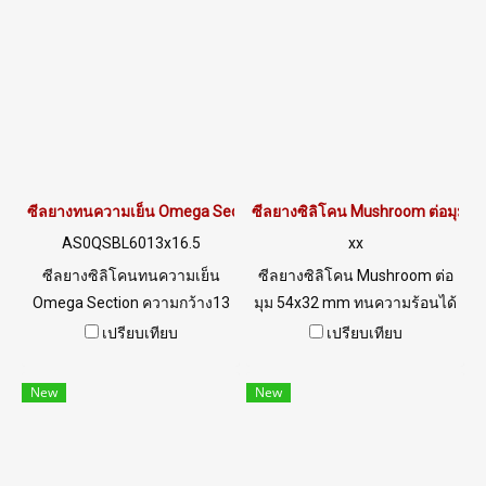
อาหาร Tel : 0-2257-7145 / MB
ทนน้ำมันพืช / น้ำมันสัตว์ ได้
: 098-253-9956 , 086-307-
อย่างดีเยี่ยม, ทนสภาพแวดล้อม
7319 / Line OA : @PTIGLOBAL
การใช้งานดีเยี่ยม Tel : 0-2257-
7145 / MB : 092-656-8846 /
Technical Engineer : 098-253-
9956 / Line OA : @PTIGLOBAL
ซีลยางทนความเย็น Omega Section AS0QSL6013x16.5
ซีลยางซิลิโคน Mushroom ต่อมุม 
AS0QSBL6013x16.5
xx
ซีลยางซิลิโคนทนความเย็น
ซีลยางซิลิโคน Mushroom ต่อ
Omega Section ความกว้าง13
มุม 54x32 mm ทนความร้อนได้
mm. ความสูง 16.5 mm ทน
สูงสุด220 °C ( Working temp.
เปรียบเทียบ
เปรียบเทียบ
ความเย็น-70 C Tel: 022577145
-70 to+220 °C ) ซีลยางยืดหยุ่น
/ 0926568846 LINE@ :
สูง ทนความร้อนได้นานต่อเนื่อง
New
New
@ptiglobal
อุตสาหกรรมอาหาร Tel:
022577145 / 0926568846
LINE@ : @ptiglobal