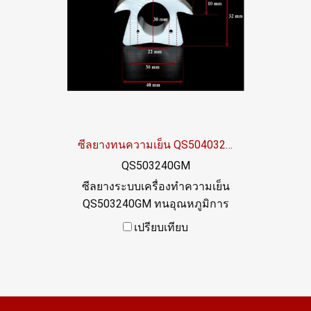
ซีลยางทนความเย็น QS504032GM
QS503240GM
ซีลยางระบบเครื่องทำความเย็น
QS503240GM ทนอุณหภูมิการ
ใช้งานต่ำสุด -70 C Food Grade
เปรียบเทียบ
(FDA) ปลอดภัยสำหรับ
อุตสาหกรรมอาหาร By
AlphaSeals Tel. 0 2489 5525