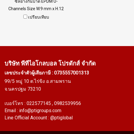
ซีลยางกันบาด EPDM U-
Channels Size W.9 mm x H.12
mm x G.5 mm ซีลยางกันบาด
เปรียบเทียบ
ซีลยางเสียบกันบาด เหมาะ
สำหรับร่องเสียบ 5 mm ทนการ
กระแทกและกันบาดได้เป็นอย่าง
ดี มีความยืดหยุ่น สามารถติดตั้ง
ได้ง่าย ทนสารเคมี กรด-ด่าง น้ำ
ไอน้ำ น้ำร้อน UV Ozone และ
บริษัท พีทีไอ
โกลบอล โปรดักส์ จำกัด
สภาพแวดล้อมได้เป็นอย่างดี ทน
เลขประจำตัวผู้เสียภาษี : 0735557001313
ต่อความร้อนได้สูงถึง +160ºC
99/5 หมู่ 10 ต.ไร่ขิง อ.สามพราน
Tel : 022577145 MB :
จ.นครปฐม 73210
0982539956 / E-mail :
info@ptigroups.com / Line OA
เบอร์โทร :
022577145
, 0982539956
: @PTIGLOBAL
Email :
info@ptigroups.com
Line Official Account :
@ptiglobal