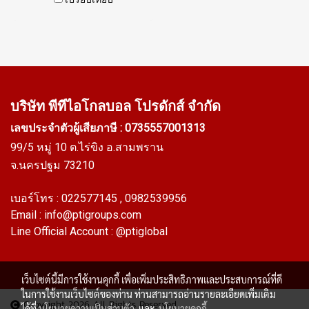
กระจก หน้าต่างเครื่องจักร Tel:
0926568846 / 09 8253 9956
บริษัท พีทีไอ
โกลบอล โปรดักส์ จำกัด
เลขประจำตัวผู้เสียภาษี : 0735557001313
99/5 หมู่ 10 ต.ไร่ขิง อ.สามพราน
จ.นครปฐม 73210
เบอร์โทร :
022577145
, 0982539956
Email :
info@ptigroups.com
Line Official Account :
@ptiglobal
เว็บไซต์นี้มีการใช้งานคุกกี้ เพื่อเพิ่มประสิทธิภาพและประสบการณ์ที่ดี
ในการใช้งานเว็บไซต์ของท่าน ท่านสามารถอ่านรายละเอียดเพิ่มเติม
Copyright 2026 All Rights Reserved
ได้ที่
นโยบายความเป็นส่วนตัว
และ
นโยบายคุกกี้