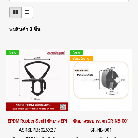
พบสินค้า 3 ชิ้น
New
New
Best Seller
EPDM Rubber Seal | ซีลยาง EPDM สั่งผลิตตามแบบ รหัส ASRSEPB6
ซีลยางขอบกระจก GR-NB-001
ASRSEPB6025X27
GR-NB-001