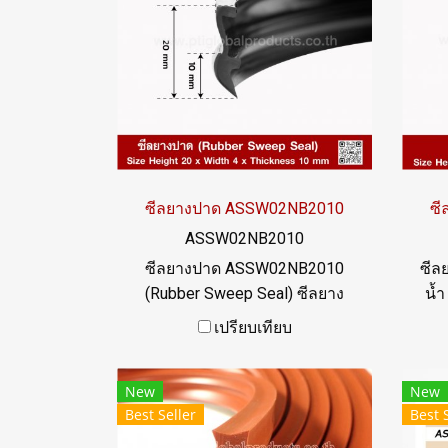
ซีลยางปาด ASSW02NB2010
ซ
ASSW02NB2010
ซีลยางปาด ASSW02NB2010
ซีล
(Rubber Sweep Seal) ซีลยาง
น้ำ
ปาดหรือซีลยางกวาด ทนน้ำมัน
Thi
เปรียบเทียบ
ได้ดีเยี่ยม กันสึก ทนการฉีกขาด
ใช้
ได้เป็นอย่างดี ซีลยางกวาดเศษ
อุป
New
New
เหล็ก ซีลยางปาดน้ำมัน ปาดน้ำ
ทนน้
Best Seller
Best 
หมึก ใช้งานได้ยาวนาน ไม่ต้อง
งาน
เปลี่ยนบ่อย Tel : 022577145 MB
71