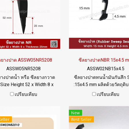
ีลยางปาด ASSW05NR5208
ซีลยางปาดNBR 15x4.5 
ASSW05NR5208
ASSW02NB15x4.5
ยางปาดน้ำ หรือ ซีลยางกวาด
ซีลยางปาดทนน้ำมันกันสึก 
 Size Height 52 x Width 8 x
:15x4.5 mm ผลิตด้วยวัตถุดิ
ckness 25mm เป็นซีลยางที่
ทนน้ำมัน กันสึกดีเยี่ยม อุณห
เปรียบเทียบ
เปรียบเทียบ
งานติดตั้งกับเครื่องจักร หรือ
การใช้งาน -35 to +120 C T
กรณ์ต่างๆ ทนการสึกดีเยี่ยม,
022577145 / 09265688
New
ำดีเยี่ยม ช่วงอุณหภูมิการใช้
LINE@ : @ptiglobal
Seller
Best Seller
-40 to +100°C Tel : 0-2257-
45 / MB : 098-253-9956 /