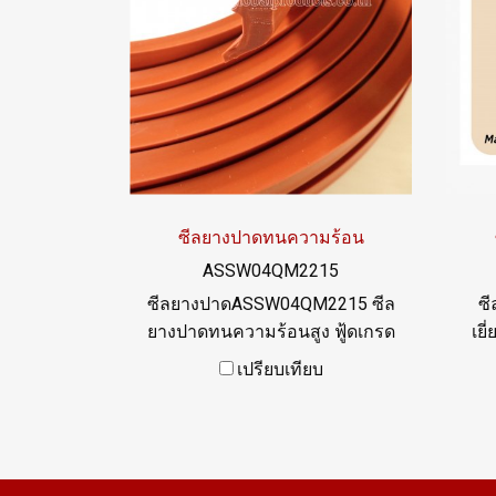
: 0982539956 / E-mail :
info@ptigroups.com / Line OA :
@PTIGLOBAL
ซีลยางปาดทนความร้อน
ASSW04QM2215
ซีลยางปาดASSW04QM2215 ซีล
ซี
ยางปาดทนความร้อนสูง ฟู้ดเกรด
เยี
ผลิตด้วยวัตถุดิบยาง Silicone ซีล
เปรียบเทียบ
ยางชนิดนี้ทนความร้อนสูง