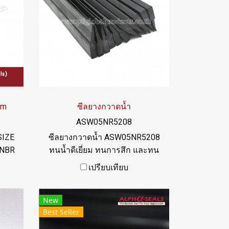
mm
ซีลยางกวาดน้ำ
ASW05NR5208
SIZE
ซีลยางกวาดน้ำ ASW05NR5208
บNBR
ทนน้ำดีเยี่ยม ทนการสึก และทน
ภูมิ
ต่อการขีดข่วน
เปรียบเทียบ
el:
46
New
Best Seller