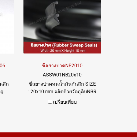
06
ซีลยางปาดNB2010
ASSW01NB20x10
นสึก
ซีลยางปาดทนน้ำมันกันสึก SIZE
ng
: 20x10 mm ผลิตด้วยวัตถุดิบNBR
อุณหภูมิการใช้งาน -35 to +120
เปรียบเทียบ
C