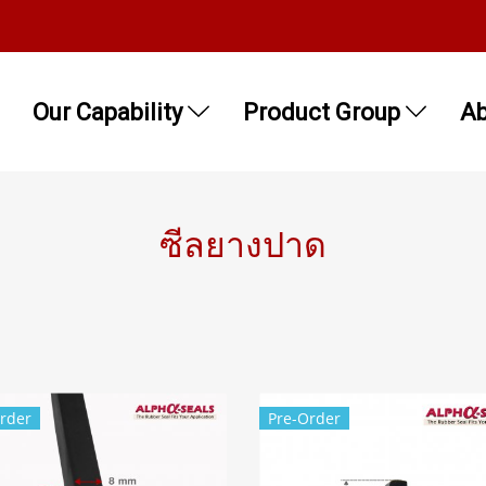
Our Capability
Product Group
Ab
ซีลยางปาด
rder
Pre-Order