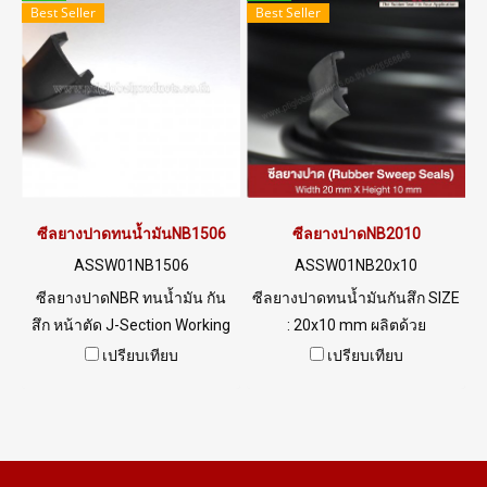
Best Seller
Best Seller
ซีลยางปาดทนน้ำมันNB1506
ซีลยางปาดNB2010
ASSW01NB1506
ASSW01NB20x10
ซีลยางปาดNBR ทนน้ำมัน กัน
ซีลยางปาดทนน้ำมันกันสึก SIZE
สึก หน้าตัด J-Section Working
: 20x10 mm ผลิตด้วย
Temp.-35 to +120 C
วัตถุดิบNBR อุณหภูมิการใช้งาน
เปรียบเทียบ
เปรียบเทียบ
-35 to +120 C