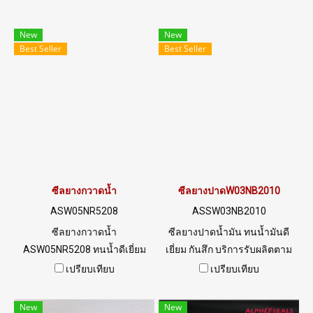
ได้ดีเยี่ยม กันสึก ทนการฉีกขาด
เยี่ยม อุณหภูมิการใช้งาน -35 to
ได้เป็นอย่างดี ซีลยางกวาดเศษ
+120 C Tel: 022577145 /
New
New
เหล็ก ซีลยางปาดน้ำมัน ปาดน้ำ
0926568846 LINE@ :
Best Seller
Best Seller
หมึก ใช้งานได้ยาวนาน ไม่ต้อง
@ptiglobal
เปลี่ยนบ่อย Tel : 022577145
MB : 0982539956 / E-mail :
info@ptigroups.com / Line OA
: @PTIGLOBAL
ซีลยางกวาดน้ำ
ซีลยางปาดW03NB2010
ASW05NR5208
ASSW03NB2010
ซีลยางกวาดน้ำ
ซีลยางปาดน้ำมัน ทนน้ำมันดี
ASW05NR5208 ทนน้ำดีเยี่ยม
เยี่ยม กันสึก บริการรับผลิตตาม
ทนการสึก และทนต่อการขีด
แบบ Spec.
เปรียบเทียบ
เปรียบเทียบ
ข่วน
New
New