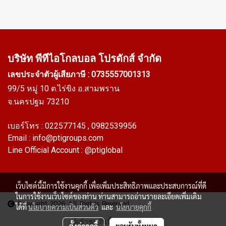
Cer. รับรอง FDA ทนความร้อน
สินค้าพร้อมส่ง Tel: 022577145
สูงสุด +220ºC ทนน้ำมันพืช /
MB : 0926568846 /
น้ำมันสัตว์ และสารละลายเจือ
0982539956 LINE@ :
จาง ทน UV Ozone และสภาพ
@ptiglobal
แวดล้อมได้ดีเยี่ยม เหมาะ
บริษัท พีทีไอ
โกลบอล โปรดักส์ จำกัด
สำหรับอุตสาหกรรมอาหาร
เลขประจำตัวผู้เสียภาษี : 0735557001313
เครื่องดื่ม หรือทางการแพทย์ Tel:
99/5 หมู่ 10 ต.ไร่ขิง อ.สามพราน
022577145 MB : 0926568846
จ.นครปฐม 73210
/ 0982539956 LINE@ :
@ptiglobal
เบอร์โทร :
022577145
, 0982539956
Email :
info@ptigroups.com
Line Official Account :
@ptiglobal
เว็บไซต์นี้มีการใช้งานคุกกี้ เพื่อเพิ่มประสิทธิภาพและประสบการณ์ที่ดี
ในการใช้งานเว็บไซต์ของท่าน ท่านสามารถอ่านรายละเอียดเพิ่มเติม
Copyright 2026 All Rights Reserved
ได้ที่
นโยบายความเป็นส่วนตัว
และ
นโยบายคุกกี้
ผู้เข้าชมวันนี้
1