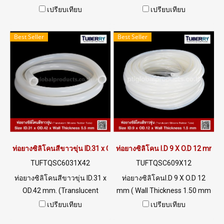
Tubing) Size ID.20 x OD.22 mm
Silicone Rubber Tube) ท่อยางซิ
เปรียบเทียบ
เปรียบเทียบ
ท่อยางซิลิโคนสีขาวขุ่นฟู้ดเกรด
ลิโคนสีขาวขุ่นฟู้ดเกรด มีใบ
ทนน้ำมันพืช / น้ำมันสัตว์ ทน
Cer. รับรอง FDA ทนความร้อน
Best Seller
Best Seller
UV Ozone และสภาพแวดล้อมดี
สูงสุด +220ºC ทนน้ำมันพืช /
เยี่ยม เหมาะสำหรับอุตสาหกรรม
น้ำมันสัตว์ และสารละลายเจือ
อาหาร อุณหภูมิการใช้งาน -70
จาง ทน UV Ozone และสภาพ
to +220 °C / Tel : 022577145
แวดล้อมได้ดีเยี่ยม เหมาะ
MB : 0982539956 / E-mail :
สำหรับอุตสาหกรรมอาหาร
info@ptigroups.com / Line OA
เครื่องดื่ม หรือทางการแพทย์ Tel:
: @PTIGLOBAL
022577145 / 0926568846
LINE OA : @ptiglobal
ท่อยางซิลิโคนสีขาวขุ่น ID.31 x OD.42 mm.
ท่อยางซิลิโคน I.D 9 X O.D 12 mm
TUFTQSC6031X42
TUFTQSC609X12
ท่อยางซิลิโคนสีขาวขุ่น ID.31 x
ท่อยางซิลิโคนI.D 9 X O.D 12
OD.42 mm. (Translucent
mm ( Wall Thickness 1.50 mm
Silicone Rubber Tube) ท่อยางซิ
) อุณหภูมิการใช้งาน -70 to
เปรียบเทียบ
เปรียบเทียบ
ลิโคนสีขาวขุ่นฟู้ดเกรด มีใบ
+220 °C ฟู้ดเกรด (FDA) ยืดหยุ่น