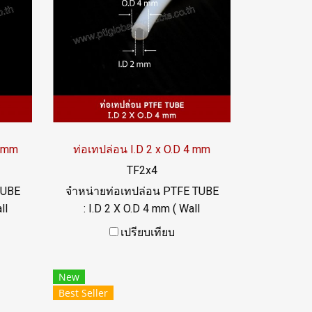
0 mm
ท่อเทปล่อน I.D 2 x O.D 4 mm
TF2x4
TUBE
จำหน่ายท่อเทปล่อน PTFE TUBE
ll
: I.D 2 X O.D 4 mm ( Wall
็ง
Thickness 1 mm) ความแข็ง
เปรียบเทียบ
นสูง
60+/-5 Shore D ทนความร้อนสูง
ลื่น
ทนสารเคมี ฟู้ดเกรด ผิวเรียบลื่น
New
8846
Tel: 022577145 / 0926568846
Best Seller
LINE@ : @ptiglobal