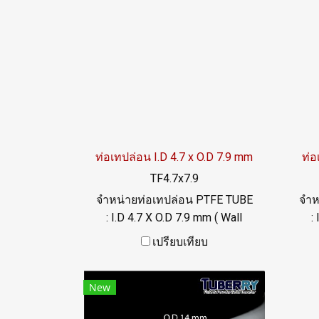
OA : @ptiglobal
ท่อเทปล่อน I.D 4.7 x O.D 7.9 mm
ท่อ
TF4.7x7.9
จำหน่ายท่อเทปล่อน PTFE TUBE
จำห
: I.D 4.7 X O.D 7.9 mm ( Wall
:
Thickness 1 mm) ความแข็ง
T
เปรียบเทียบ
60+/-5 Shore D ทนความร้อนสูง
60+
ทนสารเคมี ฟู้ดเกรด ผิวเรียบลื่น
ทนส
New
Tel: 022577145 / 0926568846
Tel
LINE@ : @ptiglobal