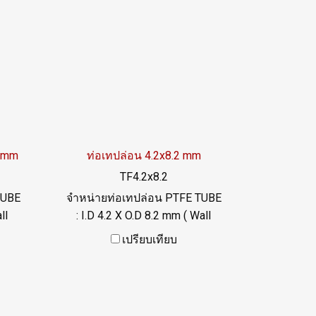
2 mm
ท่อเทปล่อน 4.2x8.2 mm
TF4.2x8.2
TUBE
จำหน่ายท่อเทปล่อน PTFE TUBE
ll
: I.D 4.2 X O.D 8.2 mm ( Wall
็ง
Thickness 1 mm) ความแข็ง
เปรียบเทียบ
นสูง
60+/-5 Shore D ทนความร้อนสูง
ลื่น
ทนสารเคมี ฟู้ดเกรด ผิวเรียบลื่น
8846
จำหน่ายขั้นต่ำ 20 เมตร