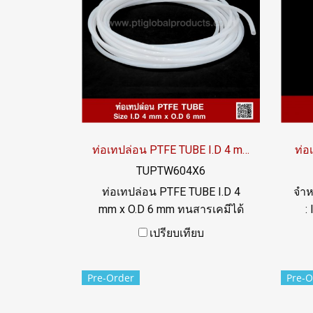
/ LINE OA : @ptiglobal
ท่อเทปล่อน PTFE TUBE I.D 4 mm x O.D 6 mm
ท่อ
TUPTW604X6
ท่อเทปล่อน PTFE TUBE I.D 4
จำห
mm x O.D 6 mm ทนสารเคมีได้
:
อย่างดีเยี่ยม ทนความร้อนสูงสุด
T
เปรียบเทียบ
up to +260ºC ผิวลื่น (non-stick)
60+
ฟู้ดเกรด FDA ทน UV แสงแดด
ทนส
Pre-Order
Pre-O
และสภาพแวดล้อมได้ดี Tel:
Tel
022577145 / 0926568846 LINE