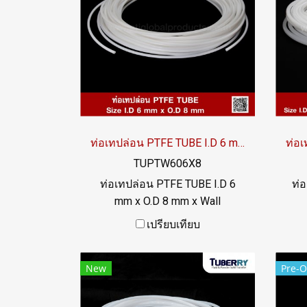
ท่อเทปล่อน PTFE TUBE I.D 6 mm x O.D 8 mm
TUPTW606X8
ท่อเทปล่อน PTFE TUBE I.D 6
ท่
mm x O.D 8 mm x Wall
Thickness 1 mm ทนสารเคมีได้
Thi
เปรียบเทียบ
อย่างดีเยี่ยม ทนความร้อนสูงสุด
อย่
up to +260ºC ผิวลื่น (non-stick)
up 
New
Pre-O
ฟู้ดเกรด FDA ทน UV แสงแดด
ฟู
และสภาพแวดล้อมได้ดี Tel: 02-
แ
2577145 / MB : 098-253-9956
022