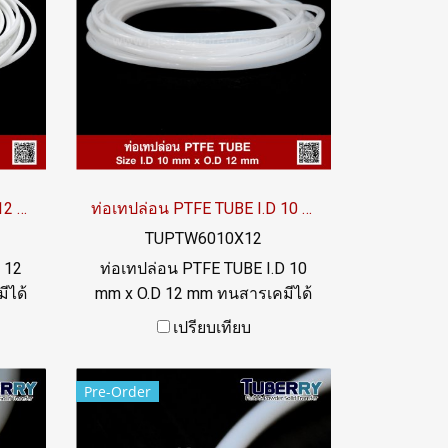
ท่อเทปล่อน PTFE TUBE I.D 12 mm x O.D 14 mm
ท่อเทปล่อน PTFE TUBE I.D 10 mm x O.D 12 mm
TUPTW6010X12
 12
ท่อเทปล่อน PTFE TUBE I.D 10
ีได้
mm x O.D 12 mm ทนสารเคมีได้
งสุด
อย่างดีเยี่ยม ทนความร้อนสูงสุด
เปรียบเทียบ
ick)
up to +260ºC ผิวลื่น (non-stick)
แดด
ฟู้ดเกรด FDA ทน UV แสงแดด
Pre-Order
l:
และสภาพแวดล้อมได้ดี Tel:
LINE
022577145 / 0926568846 LINE
OA : @ptiglobal