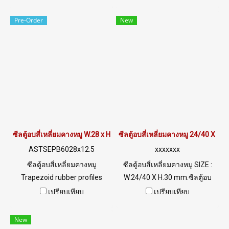
Width 10 mm x Height 11 mm
สูงถึง +220°C, Food Grade
ทนต่อความร้อนได้สูงถึง
(FDA) ปลอดภัยสำหรับ
Pre-Order
New
+270ºC ฟู้ดเกรด (FDA) ไม่มี
อุตสาหกรรมอาหาร, ซีลยาง
สารเจอปน มีความยืดหยุ่นสูง
ยืดหยุ่นได้ดี ไม่เสียรูปทรง, ทน
คืนตัวได้ดี ไม่เสียรูปทรง ทนต่อ
น้ำมันพืช / น้ำมันสัตว์ ได้อย่างดี
สภาพแวดล้อม UV Ozone
เยี่ยม, ทนสภาพแวดล้อมการใช้
แสงแดด ดีเยี่ยม ปลอดภัยต่อการ
งานดีเยี่ยม Tel : 0-2257-7145 /
ใช้งานสำหรับอุตสาหกรรม Tel :
MB : 092-656-8846 /
022577145 MB : 0982539956
Technical Engineer : 098-253-
/ E-mail : info@ptigroups.com
9956 / Line OA : @PTIGLOBAL
/ Line OA : @PTIGLOBAL
ซีลตู้อบสี่เหลี่ยมคางหมู W.28 x H12.5 mm
ซีลตู้อบสี่เหลี่ยมคางหมู 24/40 X 30
ASTSEPB6028x12.5
xxxxxxx
ซีลตู้อบสี่เหลี่ยมคางหมู
ซีลตู้อบสี่เหลี่ยมคางหมู SIZE :
Trapezoid rubber profiles
W.24/40 X H.30 mm.ซีลตู้อบ
ขนาด ความกว้าง 28 mm.
สี่เหลี่ยมคางหมู Trapezoid
เปรียบเทียบ
เปรียบเทียบ
ความสูง 12.5 mm เป็นซีล
Shapes เป็นซีลยางซิลิโคนทน
ยางEPDM รูปหน้าตัดคล้าย
ความร้อนสูงสีแดงอิฐ รูปหน้าตัด
New
สี่เหลี่ยมคางหมู ( Trapezoid
คล้ายสี่เหลี่ยมคางหมู (