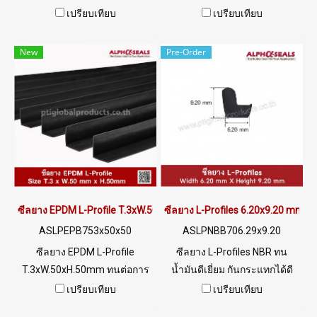
Height 20 mm เหมาะสำหรับ
Thickness 3 mm ทนความร้อน
เปรียบเทียบ
เปรียบเทียบ
การนำไปใช้งานประกอบติดตั้ง
สูงสูดถึง +220ºC อุณหภูมิการ
เข้ากับขอบเหล็ก อลูมิเนียม แก้ว
ใช้งาน -70 to +220ºC ยืดหยุ่น
New
Pre-Order
กระจก หรือว้สดุอื่นๆ ใช้ในการ
สูงคืนตัวได้ดี ซีลยางฟู้ดเกรด
ป้องกันติดตั้งกันกระแทก ป้องกัน
(FDA) ไม่มีสารเจือปน ปลอดภัย
อันตราย ทำหน้าที่เป็นซีล
สำหรับอุตสาหกรรมอาหารและ
ป้องกันน้ำ ความชื้น ป้องกันการ
เครื่องดื่ม Material Certification
สะสมของสิ่งสกปรก ทนน้ำมันดี
: FDA, REACH , RoHS Tel : 0-
เยี่ยม/ทนต่อการสึก/กันน้ำได้ดี
2257-7145 / MB : 092-656-
Tel : 0-2257-7145 / MB : 098-
8846 / Technical Engineer :
253-9956 / Line OA :
098-253-9956 / Line OA :
@PTIGLOBAL
@PTIGLOBAL
ซีลยาง EPDM L-Profile T.3xW.50xH.50mm
ซีลยาง L-Profiles 6.20x9.20 mm
ASLPEPB753x50x50
ASLPNBB706.29x9.20
ซีลยาง EPDM L-Profile
ซีลยาง L-Profiles NBR ทน
T.3xW.50xH.50mm ทนต่อการ
น้ำมันดีเยี่ยม กันกระแทกได้ดี
เสื่อมสภาพ จากสภาพแวดล้อม
ความกว้าง 6.20 mm ความสูง
เปรียบเทียบ
เปรียบเทียบ
UV Ozone แสงแดด ได้ดีเยี่ยม
9.20 mm Tel: 022577145 /