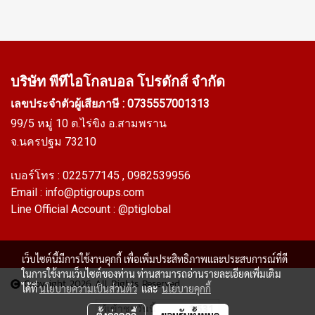
ทนความร้อนได้สูงถึง up to
0926568846 LINE @ptiglobal
+160ºC สินค้ามีพร้อมส่ง บริการ
ส่งฟรีทั่วประเทศ เมื่อสั่งซื้อ 50
เมตรขึ้นไป Tel : 0-2257-7145 /
MB : 092-656-8846 /
บริษัท พีทีไอ
โกลบอล โปรดักส์ จำกัด
Technical Engineer : 098-253-
เลขประจำตัวผู้เสียภาษี : 0735557001313
9956 / Line OA : @PTIGLOBAL
99/5 หมู่ 10 ต.ไร่ขิง อ.สามพราน
จ.นครปฐม 73210
เบอร์โทร :
022577145
, 0982539956
Email :
info@ptigroups.com
Line Official Account :
@ptiglobal
เว็บไซต์นี้มีการใช้งานคุกกี้ เพื่อเพิ่มประสิทธิภาพและประสบการณ์ที่ดี
ในการใช้งานเว็บไซต์ของท่าน ท่านสามารถอ่านรายละเอียดเพิ่มเติม
Copyright 2026 All Rights Reserved
ได้ที่
นโยบายความเป็นส่วนตัว
และ
นโยบายคุกกี้
ผู้เข้าชมวันนี้
1,531