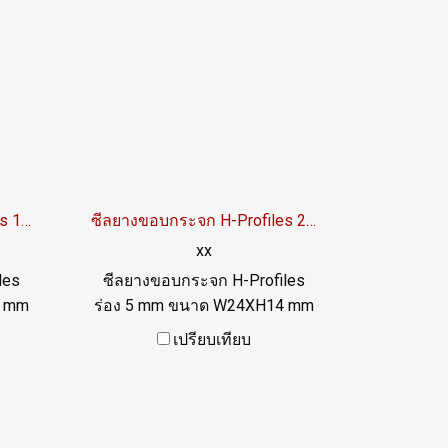
ซีลยางขอบกระจก H-Profiles 10x27 mm
ซีลยางขอบกระจก H-Profiles 24x14 mm
xx
les
ซีลยางขอบกระจก H-Profiles
7 mm
ร่อง 5 mm ขนาด W24XH14 mm
นดี
ทนสภาพแวลล้อมการใช้านดี
เปรียบเทียบ
เยี่ยมTel: 022577145 /
0926568846 LINE@ :
@ptiglobal