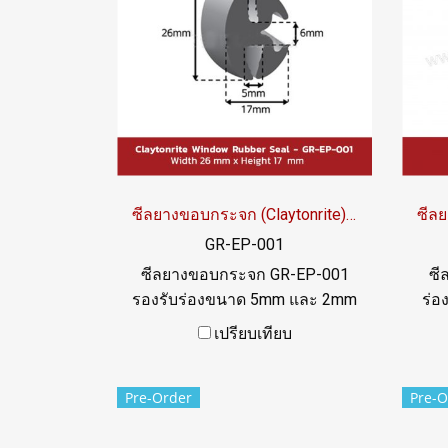
ซีลยางขอบกระจก (Claytonrite) GR-EP-001
GR-EP-001
ซีลยางขอบกระจก GR-EP-001
ซี
รองรับร่องขนาด 5mm และ 2mm
ร่
ยึดกระจก แน่นหนา ลดแรงสั่น
ทน
เปรียบเทียบ
สะเทือน ป้องกันฝุ่น น้ำ ความชื้น
สิ่งปนเปื้อน จำหน่ายเริ่มต้น 50
Pre-Order
Pre-O
เมตร/ม้วน ฟรี Filler Strip ไม่ต้อง
จ่ายเพิ่ม