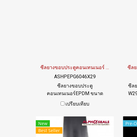
ซีลยางขอบประตูคอนเทนเนอร์ 46x29 mm
ASHPEPG6046X29
ซีลยางขอบประตู
ซีล
คอนเทนเนอร์EPDM ขนาด
W29
W46XH29 mm ทนสภาพแวล
ส
เปรียบเทียบ
ล้อมการใช้งานดีเยี่ยมTel:
022577145 LINE@ : @ptiglobal
New
Pre-O
Best Seller