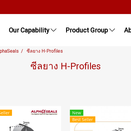
Our Capability
Product Group
Ab
lphaSeals
ซีลยาง H-Profiles
ซีลยาง H-Profiles
Seller
New
Best Seller