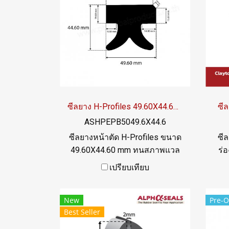
ซีลยาง H-Profiles 49.60X44.60 mm
ซี
ASHPEPB5049.6X44.6
ซีลยางหน้าตัด H-Profiles ขนาด
ซี
49.60X44.60 mm ทนสภาพแวล
ร่
ล้อมการใช้านดีเยี่ยม Tel:
mm 
เปรียบเทียบ
022577145 MB : 0926568846 /
0982539956 LINE@ :
New
Pre-O
@ptiglobal
Best Seller