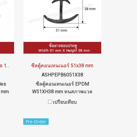
ซีลยางขอบกระจก H-Profiles 11x29 mm
ซีลตู้คอนเทนเนอร์ 51x38 mm
ASHPEPB6051X38
les
ซีลตู้คอนเทนเนอร์ EPDM
9 mm
W51XH38 mm ทนสภาพแวล
นดี
ล้อมการใช้งานดีเยี่ยม Tel:
เปรียบเทียบ
022577145 MB : 0926568846 /
0982539956 LINE@ :
Pre-Order
@ptiglobal