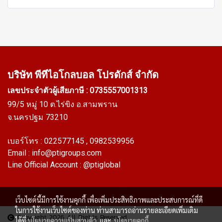
บริษัท พีทีไอ
โกลบอล โปรดักส์ จำกัด
เลขประจำตัวผู้เสียภาษี : 0735557001313
99/5 หมู่ 10 ต.ไร่ขิง อ.สามพราน
จ.นครปฐม 73210
เบอร์โทร :
022577145
, 0982539956
Email :
info@ptigroups.com
Line Official Account :
@ptiglobal
เว็บไซต์นี้มีการใช้งานคุกกี้ เพื่อเพิ่มประสิทธิภาพและประสบการณ์ที่ดี
ในการใช้งานเว็บไซต์ของท่าน ท่านสามารถอ่านรายละเอียดเพิ่มเติม
Copyright 2026 All Rights Reserved
ได้ที่
นโยบายความเป็นส่วนตัว
และ
นโยบายคุกกี้