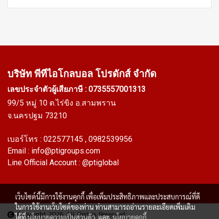
บริษัท พีทีไอ
โกลบอล โปรดักส์ จำกัด
เลขประจำตัวผู้เสียภาษี : 0735557001313
99/5 หมู่ 10 ต.ไร่ขิง อ.สามพราน
จ.นครปฐม 73210
เบอร์โทร :
022577145
, 0982539956
Email :
info@ptigroups.com
Line Official Account :
@ptiglobal
เว็บไซต์นี้มีการใช้งานคุกกี้ เพื่อเพิ่มประสิทธิภาพและประสบการณ์ที่ดี
ในการใช้งานเว็บไซต์ของท่าน ท่านสามารถอ่านรายละเอียดเพิ่มเติม
Copyright 2026 All Rights Reserved
ได้ที่
นโยบายความเป็นส่วนตัว
และ
นโยบายคุกกี้