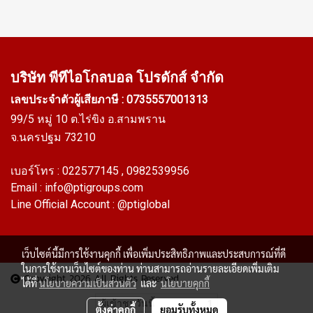
บริษัท พีทีไอ
โกลบอล โปรดักส์ จำกัด
เลขประจำตัวผู้เสียภาษี : 0735557001313
99/5 หมู่ 10 ต.ไร่ขิง อ.สามพราน
จ.นครปฐม 73210
เบอร์โทร :
022577145
, 0982539956
Email :
info@ptigroups.com
Line Official Account :
@ptiglobal
เว็บไซต์นี้มีการใช้งานคุกกี้ เพื่อเพิ่มประสิทธิภาพและประสบการณ์ที่ดี
ในการใช้งานเว็บไซต์ของท่าน ท่านสามารถอ่านรายละเอียดเพิ่มเติม
Copyright 2026 All Rights Reserved
ได้ที่
นโยบายความเป็นส่วนตัว
และ
นโยบายคุกกี้
ผู้เข้าชมวันนี้
1
ตั้งค่าคุกกี้
ยอมรับทั้งหมด