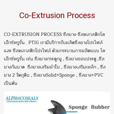
Co-Extrusion Process
CO-EXTRUSION PROCESS ซีลยาง-ซีลพลาสติกโค
เอ๊กซ์ทรูชั่น . PTIG เรามีบริการรับผลิตซีลยางโปรไฟล์
และ ซีลพลาสติกโปรไฟล์ ด้วยกระบวนการผลิตแบบ โค
เอ๊กซ์ทรูชั่น เช่น ซีลยางกระดูกงู , ซีลยางขอบประตู ,ซีล
ยางกันบาด ซีลยางเสริมผ้าใบ , ซีลยางเสริม
เหล็ก , ซีล
ยาง 2 วัตถุดิบ , ซีลยางSolid+Sponge , ซีลยาง+PVC
เป็นต้น