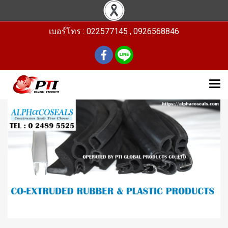
เบอร์โทร : 022577145 , 0926568846