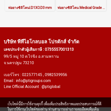
ท่อยางซิลิโคนI.D1XO.D3 mm
ท่อยางซิลิโคน Medical Grade I.D10.5XO.D15.5 mm
บริษัท พีทีไอ
โกลบอล โปรดักส์ จำกัด
เลขประจำตัวผู้เสียภาษี : 0735557001313
99/5 หมู่ 10 ต.ไร่ขิง อ.สามพราน
จ.นครปฐม 73210
เบอร์โทร :
022577145
, 0982539956
Email :
info@ptigroups.com
Line Official Account :
@ptiglobal
เว็บไซต์นี้มีการใช้งานคุกกี้ เพื่อเพิ่มประสิทธิภาพและประสบการณ์ที่ดี
ในการใช้งานเว็บไซต์ของท่าน ท่านสามารถอ่านรายละเอียดเพิ่มเติม