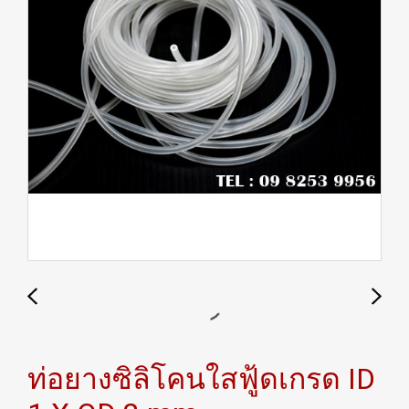
ท่อยางซิลิโคนใสฟู้ดเกรด ID