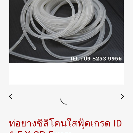
ท่อยางซิลิโคนใสฟู้ดเกรด ID