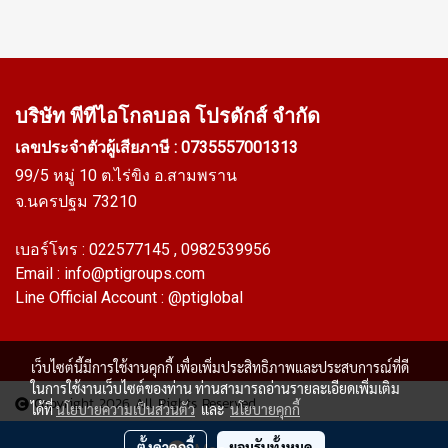
บริษัท พีทีไอ
โกลบอล โปรดักส์ จำกัด
เลขประจำตัวผู้เสียภาษี : 0735557001313
99/5 หมู่ 10 ต.ไร่ขิง อ.สามพราน
จ.นครปฐม 73210
เบอร์โทร :
022577145
, 0982539956
Email :
info@ptigroups.com
Line Official Account :
@ptiglobal
เว็บไซต์นี้มีการใช้งานคุกกี้ เพื่อเพิ่มประสิทธิภาพและประสบการณ์ที่ดี
ในการใช้งานเว็บไซต์ของท่าน ท่านสามารถอ่านรายละเอียดเพิ่มเติม
Copyright 2026 All Rights Reserved
ได้ที่
นโยบายความเป็นส่วนตัว
และ
นโยบายคุกกี้
ผู้เข้าชมวันนี้
1
ตั้งค่าคุกกี้
ยอมรับทั้งหมด