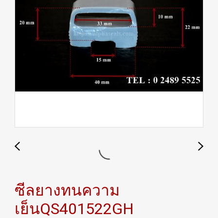
ซีลยางทนความ
เย็นQS401522GH