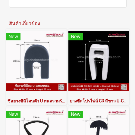
สินค้าเกี่ยวข้อง
New
New
ซีลยางซิลิโคนตัว U ทนความร้อน ASUQSDG6015X20 | AlphaSeals®
ยางซีลโปรไฟล์ CR สีขาว U-Channel ร่อง 4 mm รหัส ASRSCRW608X15 | AlphaSeals®
New
New