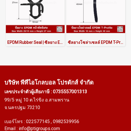
EPDM Rubber Seal | ซีลยาง EPDM สั่งผลิตตามแบบ รหัส ASRSEPB6025X27
ซีลยางโซล่าเซลล์ EPDM T-Profile 18x40 mm กันน้ำ Solar Rooftop | AlphaSeals®
บริษัท พีทีไอ
โกลบอล โปรดักส์ จำกัด
เลขประจำตัวผู้เสียภาษี : 0735557001313
99/5 หมู่ 10 ต.ไร่ขิง อ.สามพราน
จ.นครปฐม 73210
เบอร์โทร :
022577145
, 0982539956
Email :
info@ptigroups.com