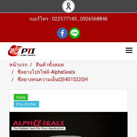
เบอร์โทร : 022577145 , 0926568846
หน้าแรก
สินค้าทั้งหมด
ซีลยางโปรไฟล์-AlphaSeals
ซีลยางทนความเย็นQS401522GH
New
Pre-Order