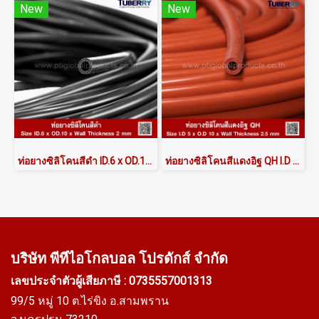
New
New
ท่อยางซิลิโคนสีดำ ID.6 x OD.10 mm
ท่อยางซิลิโคนสีแดงอิฐ QH I.D 5 x O.D 10mm
บริษัท พีทีไอ
โกลบอล โปรดักส์ จำกัด
เลขประจำตัวผู้เสียภาษี : 0735557001313
99/5 หมู่ 10 ต.ไร่ขิง อ.สามพราน