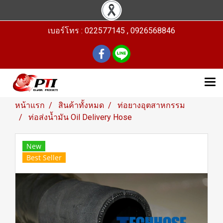
เบอร์โทร : 022577145 , 0926568846
หน้าแรก
สินค้าทั้งหมด
ท่อยางอุตสาหกรรม
ท่อส่งน้ำมัน Oil Delivery Hose
New
Best Seller