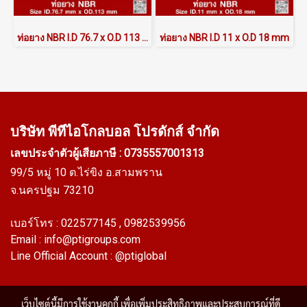
ท่อยาง NBR I.D 76.7 x O.D 113 mm
ท่อยาง NBR I.D 11 x O.D 18 mm
บริษัท พีทีไอ
โกลบอล โปรดักส์ จำกัด
เลขประจำตัวผู้เสียภาษี : 0735557001313
99/5 หมู่ 10 ต.ไร่ขิง อ.สามพราน
จ.นครปฐม 73210
เบอร์โทร :
022577145
, 0982539956
Email :
info@ptigroups.com
Line Official Account :
@ptiglobal
เว็บไซต์นี้มีการใช้งานคุกกี้ เพื่อเพิ่มประสิทธิภาพและประสบการณ์ที่ดี