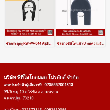
ซีลกระดูกงู RW-PV-044 AlphaCoSeals™
ซีลยางซิลิโคนตัว U ทนความร้อน ASUQSDG6015X20 | AlphaSeals®
บริษัท พีทีไอ
โกลบอล โปรดักส์ จำกัด
เลขประจำตัวผู้เสียภาษี : 0735557001313
99/5 หมู่ 10 ต.ไร่ขิง อ.สามพราน
จ.นครปฐม 73210
เบอร์โทร :
022577145
, 0982539956