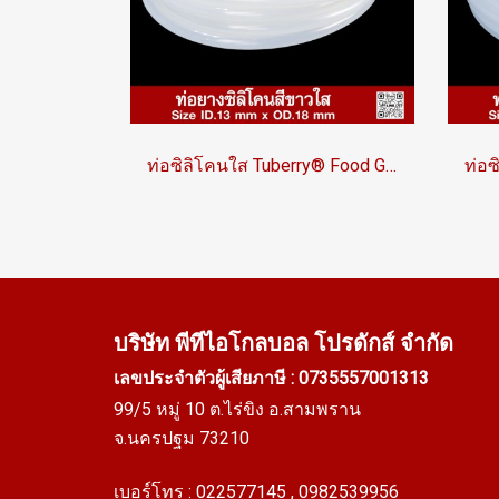
ท่อซิลิโคนใส Tuberry® Food Grade FDA ขนาด ID 13mm x OD 18mm
บริษัท พีทีไอ
โกลบอล โปรดักส์ จำกัด
เลขประจำตัวผู้เสียภาษี : 0735557001313
99/5 หมู่ 10 ต.ไร่ขิง อ.สามพราน
จ.นครปฐม 73210
เบอร์โทร :
022577145
, 0982539956