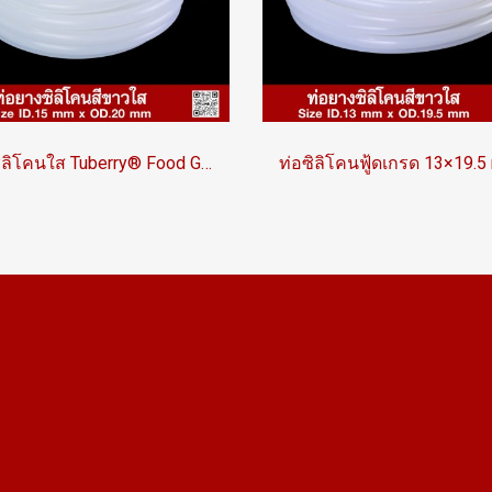
ท่อซิลิโคนใส Tuberry® Food Grade FDA ขนาด ID 15mm x OD 20mm