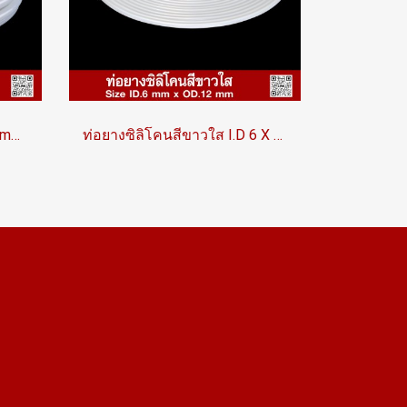
ท่อซิลิโคนฟู้ดเกรด 13×19.5 mm. Tuberry® | Made in Thailand
ท่อยางซิลิโคนสีขาวใส I.D 6 X O.D 12 mm