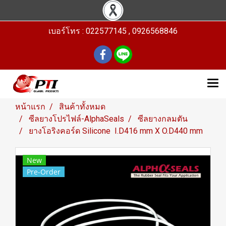
เบอร์โทร : 022577145 , 0926568846
หน้าแรก
สินค้าทั้งหมด
ซีลยางโปรไฟล์-AlphaSeals
ซีลยางกลมตัน
ยางโอริงคอร์ด Silicone I.D416 mm X O.D440 mm
New
Pre-Order