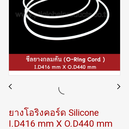
ยางโอริงคอร์ด Silicone
I.D416 mm X O.D440 mm