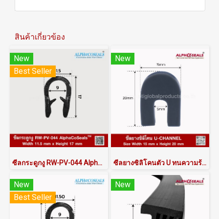
สินค้าเกี่ยวข้อง
New
New
Best Seller
ซีลกระดูกงู RW-PV-044 AlphaCoSeals™
ซีลยางซิลิโคนตัว U ทนความร้อน ASUQSDG6015X20 | AlphaSeals®
New
New
Best Seller