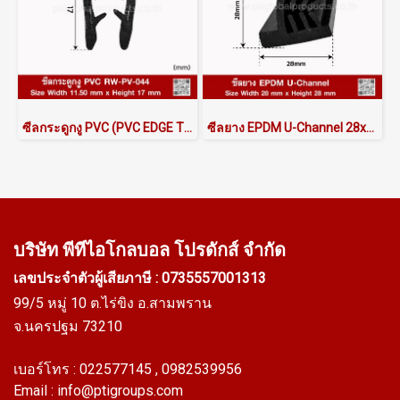
ซีลกระดูกงู PVC (PVC EDGE TRIM) RW-PV-044
ซีลยาง EPDM U-Channel 28x28mm
บริษัท พีทีไอ
โกลบอล โปรดักส์ จำกัด
เลขประจำตัวผู้เสียภาษี : 0735557001313
99/5 หมู่ 10 ต.ไร่ขิง อ.สามพราน
จ.นครปฐม 73210
เบอร์โทร :
022577145
, 0982539956
Email :
info@ptigroups.com