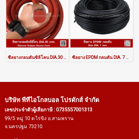
ซีลยางกลมตันซิลิโคน DIA.30 mm
ซีลยาง EPDM กลมตัน DIA. 7 mm.
บริษัท พีทีไอ
โกลบอล โปรดักส์ จำกัด
เลขประจำตัวผู้เสียภาษี : 0735557001313
99/5 หมู่ 10 ต.ไร่ขิง อ.สามพราน
จ.นครปฐม 73210