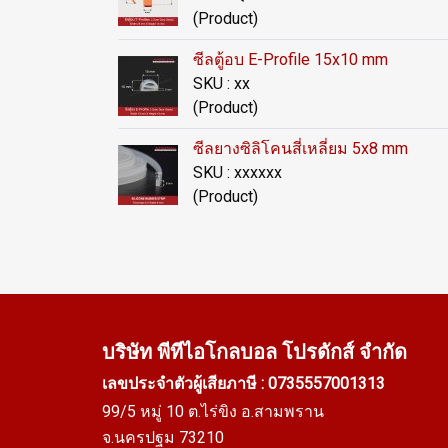
(Product)
ซีลตู้อบ E-Profile 15x10 mm
SKU : xx
(Product)
ซีลยางซิลิโคนสี่เหลี่ยม 5x8 mm
SKU : xxxxxx
(Product)
บริษัท พีทีไอ
โกลบอล โปรดักส์ จำกัด
เลขประจำตัวผู้เสียภาษี : 0735557001313
99/5 หมู่ 10 ต.ไร่ขิง อ.สามพราน
จ.นครปฐม 73210